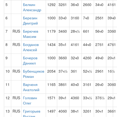
5
Белкин
1292
32б1
36ч0
26б0
34ч0
41б1
Александр
6
Березин
1000
33ч0
31б0
7ч0
25б1
39ч0
Дмитрий
7
RUS
Бирючев
1179
34б0
28ч½
6б1
56ч0
33б0
Максим
8
RUS
Богданов
1434
35ч1
41б1
44ч0
27б1
47б1
Алексей
9
Бочеров
1000
36б0
32ч0
42б0
49ч0
20ч1
Даниил
10
RUS
Бубенщиков
2054
37ч½
3б1
52ч½
29б1
1б½
Роман
11
Варченя
1165
38б1
40ч0
31б1
26ч0
30б0
Анатолий
12
RUS
Головин
1571
39ч1
43б0
33ч½
37б½
29ч1
Олег
13
RUS
Григорьев
1497
40б0
38ч1
32б1
30ч1
36б1
Рустам