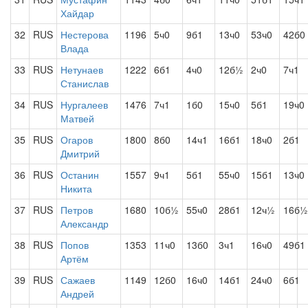
Хайдар
32
RUS
Нестерова
1196
5ч0
9б1
13ч0
53ч0
42б0
Влада
33
RUS
Нетунаев
1222
6б1
4ч0
12б½
2ч0
7ч1
Станислав
34
RUS
Нургалеев
1476
7ч1
1б0
15ч0
5б1
19ч0
Матвей
35
RUS
Огаров
1800
8б0
14ч1
16б1
18ч0
2б1
Дмитрий
36
RUS
Останин
1557
9ч1
5б1
55ч0
15б1
13ч0
Никита
37
RUS
Петров
1680
10б½
55ч0
28б1
12ч½
16б½
Александр
38
RUS
Попов
1353
11ч0
13б0
3ч1
16ч0
49б1
Артём
39
RUS
Сажаев
1149
12б0
16ч0
14б1
24ч0
6б1
Андрей