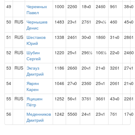
49
Черемных
1000
22б0
18ч0
24б0
9б1
38ч0
Павел
50
RUS
Чернышев
1483
23ч1
27б1
29ч½
4б0
45ч0
Денис
51
RUS
Шестаков
1338
24б1
30ч0
18б0
31ч0
28б1
Юрий
52
RUS
Шубин
1220
25ч1
29б½
10б½
22ч0
24б0
Сергей
53
RUS
Экгауз
1186
26б0
20ч1
21ч0
32б1
27ч1
Дмитрий
54
Яврян
1046
27ч0
23б0
25ч1
20б1
21ч0
Карен
55
RUS
Яцишен
1252
56ч1
37б1
36б1
43ч0
22б1
Пётр
56
Меденников
1242
55б0
24ч1
23ч1
7б1
17ч0
Дмитрий