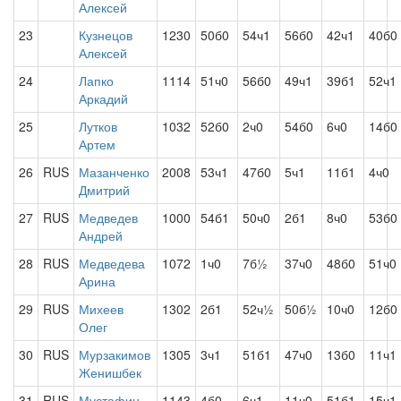
Алексей
23
Кузнецов
1230
50б0
54ч1
56б0
42ч1
40б0
Алексей
24
Лапко
1114
51ч0
56б0
49ч1
39б1
52ч1
Аркадий
25
Лутков
1032
52б0
2ч0
54б0
6ч0
14б0
Артем
26
RUS
Мазанченко
2008
53ч1
47б0
5ч1
11б1
4ч0
Дмитрий
27
RUS
Медведев
1000
54б1
50ч0
2б1
8ч0
53б0
Андрей
28
RUS
Медведева
1072
1ч0
7б½
37ч0
48б0
51ч0
Арина
29
RUS
Михеев
1302
2б1
52ч½
50б½
10ч0
12б0
Олег
30
RUS
Мурзакимов
1305
3ч1
51б1
47ч0
13б0
11ч1
Женишбек
31
RUS
Мустафин
1143
4б0
6ч1
11ч0
51б1
15ч1