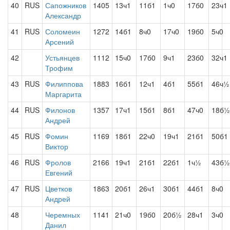
40
RUS
Сапожников
1405
13ч1
11б1
1ч0
17б0
23ч1
Александр
41
RUS
Соломеин
1272
14б1
8ч0
17ч0
19б0
5ч0
Арсений
42
Устьянцев
1112
15ч0
17б0
9ч1
23б0
32ч1
Трофим
43
RUS
Филиппова
1883
16б1
12ч1
4б1
55б1
46ч½
Маргарита
44
RUS
Филонов
1357
17ч1
15б1
8б1
47ч0
18б½
Андрей
45
RUS
Фомин
1169
18б1
22ч0
19ч1
21б1
50б1
Виктор
46
RUS
Фролов
2166
19ч1
21б1
22б1
1ч½
43б½
Евгений
47
RUS
Цветков
1863
20б1
26ч1
30б1
44б1
8ч0
Андрей
48
Черемных
1141
21ч0
19б0
20б½
28ч1
3ч0
Данил