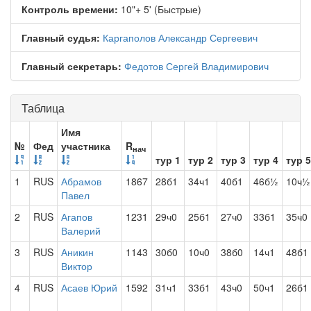
Контроль времени:
10"+ 5' (Быстрые)
Главный судья:
Каргаполов Александр Сергеевич
Главный секретарь:
Федотов Сергей Владимирович
Таблица
Имя
№
Фед
участника
R
нач
тур 1
тур 2
тур 3
тур 4
тур 5
1
RUS
Абрамов
1867
28б1
34ч1
40б1
46б½
10ч½
Павел
2
RUS
Агапов
1231
29ч0
25б1
27ч0
33б1
35ч0
Валерий
3
RUS
Аникин
1143
30б0
10ч0
38б0
14ч1
48б1
Виктор
4
RUS
Асаев Юрий
1592
31ч1
33б1
43ч0
50ч1
26б1