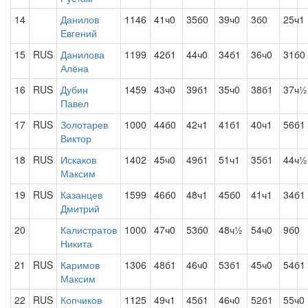
14
Данилов
1146
41ч0
35б0
39ч0
3б0
25ч1
Евгений
15
RUS
Данилова
1199
42б1
44ч0
34б1
36ч0
31б0
Алёна
16
RUS
Дубин
1459
43ч0
39б1
35ч0
38б1
37ч½
Павел
17
RUS
Золотарев
1000
44б0
42ч1
41б1
40ч1
56б1
Виктор
18
RUS
Искаков
1402
45ч0
49б1
51ч1
35б1
44ч½
Максим
19
RUS
Казанцев
1599
46б0
48ч1
45б0
41ч1
34б1
Дмитрий
20
Калистратов
1000
47ч0
53б0
48ч½
54ч0
9б0
Никита
21
RUS
Каримов
1306
48б1
46ч0
53б1
45ч0
54б1
Максим
22
RUS
Копчиков
1125
49ч1
45б1
46ч0
52б1
55ч0