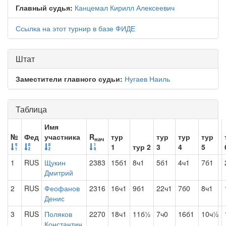
Главный судья:
Канцемал Кирилл Алексеевич
Ссылка на этот турнир в базе ФИДЕ
Штат
Заместители главного судьи:
Нугаев Наиль
Таблица
Имя
№
Фед
участника
R
тур
тур
тур
тур
нач
1
тур 2
3
4
5
1
RUS
Щукин
2383
15б1
8ч1
5б1
4ч1
7б1
Дмитрий
2
RUS
Феофанов
2316
16ч1
9б1
22ч1
7б0
8ч1
Денис
3
RUS
Поляков
2270
18ч1
11б½
7ч0
16б1
10ч½
Константин