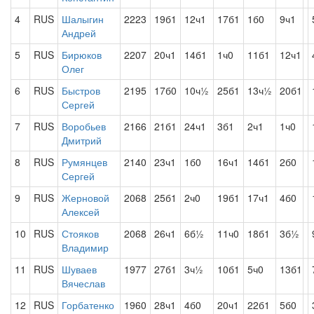
4
RUS
Шалыгин
2223
19б1
12ч1
17б1
1б0
9ч1
Андрей
5
RUS
Бирюков
2207
20ч1
14б1
1ч0
11б1
12ч1
Олег
6
RUS
Быстров
2195
17б0
10ч½
25б1
13ч½
20б1
Сергей
7
RUS
Воробьев
2166
21б1
24ч1
3б1
2ч1
1ч0
Дмитрий
8
RUS
Румянцев
2140
23ч1
1б0
16ч1
14б1
2б0
Сергей
9
RUS
Жерновой
2068
25б1
2ч0
19б1
17ч1
4б0
Алексей
10
RUS
Стояков
2068
26ч1
6б½
11ч0
18б1
3б½
Владимир
11
RUS
Шуваев
1977
27б1
3ч½
10б1
5ч0
13б1
Вячеслав
12
RUS
Горбатенко
1960
28ч1
4б0
20ч1
22б1
5б0