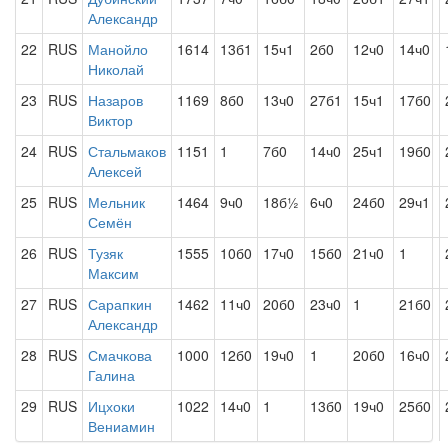
Александр
22
RUS
Манойло
1614
13б1
15ч1
2б0
12ч0
14ч0
Николай
23
RUS
Назаров
1169
8б0
13ч0
27б1
15ч1
17б0
Виктор
24
RUS
Стальмаков
1151
1
7б0
14ч0
25ч1
19б0
Алексей
25
RUS
Мельник
1464
9ч0
18б½
6ч0
24б0
29ч1
Семён
26
RUS
Тузяк
1555
10б0
17ч0
15б0
21ч0
1
Максим
27
RUS
Сарапкин
1462
11ч0
20б0
23ч0
1
21б0
Александр
28
RUS
Смачкова
1000
12б0
19ч0
1
20б0
16ч0
Галина
29
RUS
Ицхоки
1022
14ч0
1
13б0
19ч0
25б0
Вениамин