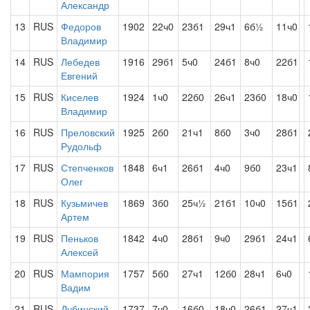
Александр
13
RUS
Федоров
1902
22ч0
23б1
29ч1
6б½
11ч0
Владимир
14
RUS
Лебедев
1916
29б1
5ч0
24б1
8ч0
22б1
Евгений
15
RUS
Киселев
1924
1ч0
22б0
26ч1
23б0
18ч0
Владимир
16
RUS
Преловский
1925
2б0
21ч1
8б0
3ч0
28б1
Рудольф
17
RUS
Степченков
1848
6ч1
26б1
4ч0
9б0
23ч1
Олег
18
RUS
Кузьмичев
1869
3б0
25ч½
21б1
10ч0
15б1
Артем
19
RUS
Пеньков
1842
4ч0
28б1
9ч0
29б1
24ч1
Алексей
20
RUS
Мампория
1757
5б0
27ч1
12б0
28ч1
6ч0
Вадим
21
RUS
Дубинский
1737
7ч0
16б0
18ч0
26б1
27ч1