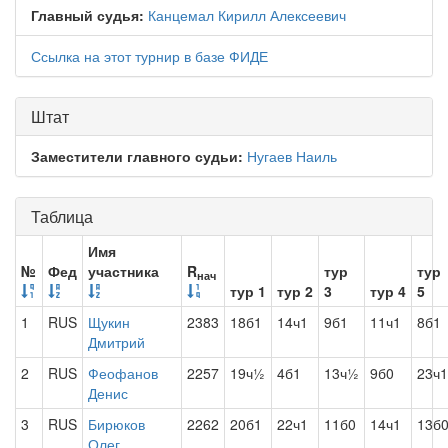
Главный судья:
Канцемал Кирилл Алексеевич
Ссылка на этот турнир в базе ФИДЕ
Штат
Заместители главного судьи:
Нугаев Наиль
Таблица
Имя
№
Фед
участника
R
тур
тур
нач
тур 1
тур 2
3
тур 4
5
1
RUS
Щукин
2383
18б1
14ч1
9б1
11ч1
8б1
Дмитрий
2
RUS
Феофанов
2257
19ч½
4б1
13ч½
9б0
23ч1
Денис
3
RUS
Бирюков
2262
20б1
22ч1
11б0
14ч1
13б
Олег