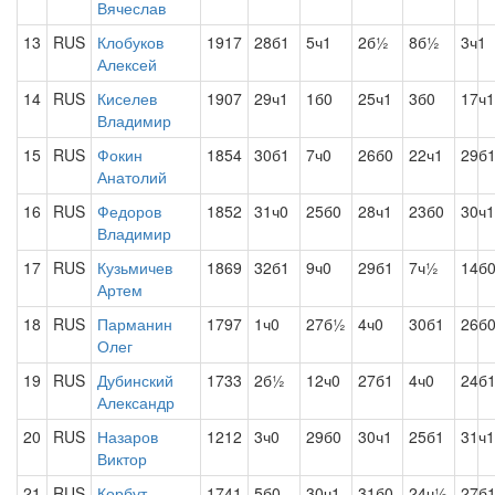
Вячеслав
13
RUS
Клобуков
1917
28б1
5ч1
2б½
8б½
3ч1
Алексей
14
RUS
Киселев
1907
29ч1
1б0
25ч1
3б0
17ч1
Владимир
15
RUS
Фокин
1854
30б1
7ч0
26б0
22ч1
29б
Анатолий
16
RUS
Федоров
1852
31ч0
25б0
28ч1
23б0
30ч1
Владимир
17
RUS
Кузьмичев
1869
32б1
9ч0
29б1
7ч½
14б
Артем
18
RUS
Парманин
1797
1ч0
27б½
4ч0
30б1
26б
Олег
19
RUS
Дубинский
1733
2б½
12ч0
27б1
4ч0
24б
Александр
20
RUS
Назаров
1212
3ч0
29б0
30ч1
25б1
31ч1
Виктор
21
RUS
Корбут
1741
5б0
30ч1
31б0
24ч½
27б