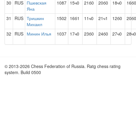
30
RUS
Пшевская
1087
15ч0
21б0
20б0
18ч0
16б
Яна
31
RUS
Тришкин
1502
16б1
11ч0
21ч1
12б0
20б
Михаил
32
RUS
Минин Илья
1037
17ч0
23б0
24б0
27ч0
28ч0
© 2013-2026 Chess Federation of Russia. Ratg chess rating
system. Build 0500