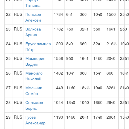
Татьяна
22
RUS
Пеньков
1784
6ч1
3б0
10ч0
15б0
25ч0
Алексей
23
RUS
Волкова
1782
7б0
32ч1
5б0
16ч1
2б0
Арина
24
RUS
Ерусалимцев
1290
8ч0
6б0
32ч1
21б½
19ч0
Пётр
25
RUS
Мампория
1558
9б0
16ч1
14б0
20ч0
22б
Вадим
26
RUS
Манойло
1402
10ч1
8б0
15ч1
6б0
18ч1
Николай
27
RUS
Мельник
1449
11б0
18ч½
19ч0
32б1
21ч0
Семён
28
RUS
Сельсков
1044
13ч0
10б0
16б0
29ч0
32б
Борис
29
RUS
Гусев
1190
14б0
20ч1
17ч0
28б1
15ч0
Александр