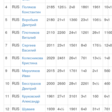
4
RUS
Поляков
2185
12б½
2ч0
18б1
19б1
10ч1
Константин
5
RUS
Воробьев
2180
21ч1
13б0
23ч1
10б½
9ч1
Дмитрий
6
RUS
Плотников
2110
22б0
24ч1
12б1
26ч1
11б
Виталий
7
RUS
Сергеев
2011
23ч1
15б1
8ч0
17б½
12ч0
Василий
8
RUS
Колесникова
2029
24б1
26ч1
7б1
13ч½
1ч0
Кристина
9
RUS
Мерзляков
2015
25ч1
17б1
1ч0
2ч1
5б0
Иван
10
RUS
Бесстрахов
2000
26б0
28ч1
22б1
5ч½
4б0
Дмитрий
11
RUS
Круковский
1961
27ч1
31б1
3ч1
1б0
6ч1
Александр
12
RUS
Шуваев
1939
4ч½
19б1
6ч0
31ч1
7б1