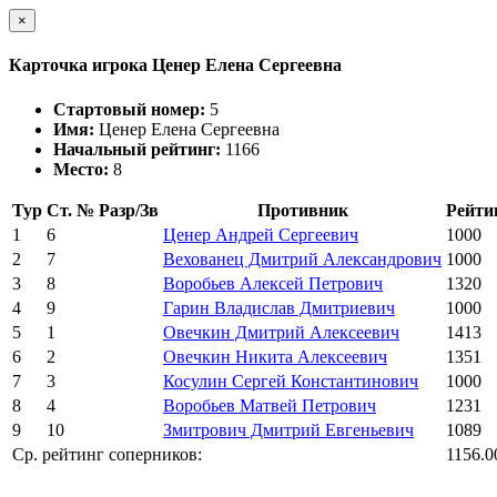
×
Карточка игрока Ценер Елена Сергеевна
Стартовый номер:
5
Имя:
Ценер Елена Сергеевна
Начальный рейтинг:
1166
Место:
8
Тур
Ст. №
Разр/Зв
Противник
Рейти
1
6
Ценер Андрей Сергеевич
1000
2
7
Вехованец Дмитрий Александрович
1000
3
8
Воробьев Алексей Петрович
1320
4
9
Гарин Владислав Дмитриевич
1000
5
1
Овечкин Дмитрий Алексеевич
1413
6
2
Овечкин Никита Алексеевич
1351
7
3
Косулин Сергей Константинович
1000
8
4
Воробьев Матвей Петрович
1231
9
10
Змитрович Дмитрий Евгеньевич
1089
Ср. рейтинг соперников:
1156.0