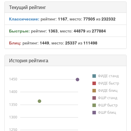
Текущий рейтинг
Классические:
рейтинг:
1167
, место:
77505
из
232332
Быстрые:
рейтинг:
1363
, место:
44879
из
277884
Блиц:
рейтинг:
1449
, место:
25337
из
111498
История рейтинга
ФИДЕ станд
1450
ФИДЕ быстр
ФИДЕ блиц
1400
ФШР станд
1350
ФШР быстр
ФШР блиц
1300
1250