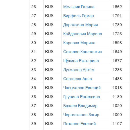
26
RUS
Мельник Галина
1862
27
RUS
Вирфель Роман
1791
28
RUS
Дорожкина Мария
1780
29
RUS
Кайданович Марина
1723
30
RUS
Карпова Марина
1598
31
RUS
Соколов Константин
1649
32
RUS
Щукина Екатерина
1677
33
RUS
Лукманов Артём
1236
34
RUS
Сергеева Анна
1488
35
RUS
Чавычалов Евгений
1018
36
RUS
Грунина Енгелсина
1180
37
RUS
Бахаев Владимир
1020
38
RUS
Чергесханов Загир
1000
39
RUS
Потапов Евгений
1107