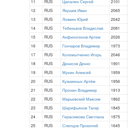
11
RUS
Цапалин Сергей
2101
12
RUS
Якушев Иван
2065
13
RUS
Ложкин Юрий
2042
14
RUS
Тебеньков Владислав
2081
15
RUS
Анфиногенов Артем
2026
16
RUS
Гончаров Владимир
1973
17
RUS
Коломытченко Игорь
2046
18
RUS
Денисов Денис
1901
19
RUS
Мухин Алексей
1959
20
RUS
Кузьминых Артём
1956
21
RUS
Пронин Владимир
1913
22
RUS
Марьевский Максим
1862
23
RUS
Шарифьянов Тагир
1845
24
RUS
Герасимова Светлана
1875
25
RUS
Слепцов Прокопий
1645