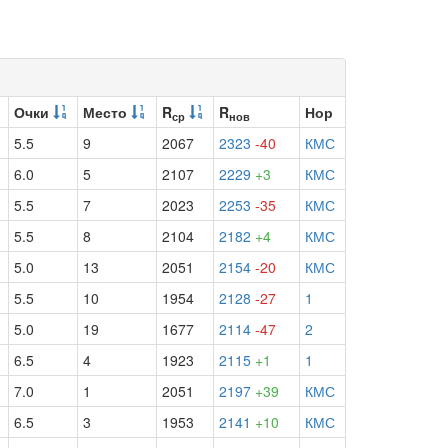
Очки
Место
R
R
Нор
ср
нов
5.5
9
2067
2323
-40
КМС
6.0
5
2107
2229
+3
КМС
5.5
7
2023
2253
-35
КМС
5.5
8
2104
2182
+4
КМС
5.0
13
2051
2154
-20
КМС
5.5
10
1954
2128
-27
1
5.0
19
1677
2114
-47
2
6.5
4
1923
2115
+1
1
7.0
1
2051
2197
+39
КМС
6.5
3
1953
2141
+10
КМС