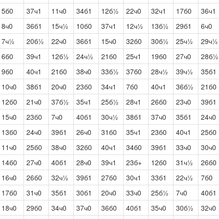
5б0
37ч1
11ч0
34б1
12б½
22ч0
32ч1
17б0
36ч1
8ч0
36б1
15ч½
10б0
37ч1
12ч½
13б½
29б1
6ч0
7ч½
20б½
22ч0
36б1
15ч0
32б0
30б½
25ч½
29ч½
6б0
39ч1
12б½
24ч½
21б0
25ч1
19б0
27ч0
28б½
9б0
40ч1
21б0
38ч0
33б½
37б0
28ч½
39ч½
35б1
10ч0
38б1
20ч0
23б0
34ч1
7б0
40ч1
36б½
21б0
12б0
21ч0
37б½
35ч1
25б½
28ч1
26б0
23ч0
39б1
15ч0
23б0
7ч0
40б1
30ч½
38б1
37ч0
35б1
24ч0
13б0
24ч0
39б1
26ч0
31б0
35ч1
23б0
40ч1
25б0
11ч0
25б0
38ч0
32б0
40ч1
34б0
39б1
33ч0
30ч0
14б0
27ч0
40б1
28ч0
39ч1
23б+
12б0
31ч½
26б0
16ч0
26б0
32ч½
39б1
27б0
30ч1
33б1
22ч½
7б0
17б0
31ч0
35б1
30б1
20ч0
33ч0
25б½
7ч0
40б1
18ч0
29б0
34ч0
37ч0
36б0
40б1
35ч0
30б½
32ч0