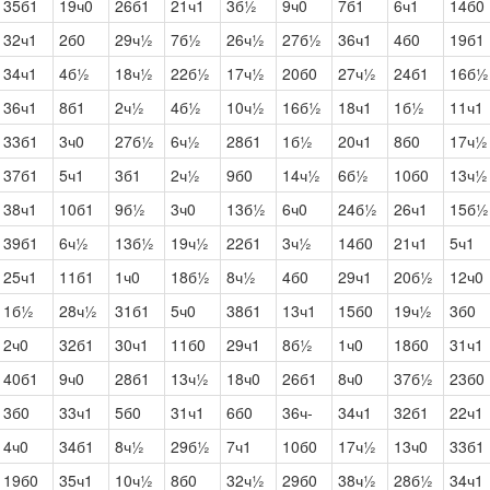
35б1
19ч0
26б1
21ч1
3б½
9ч0
7б1
6ч1
14б0
32ч1
2б0
29ч½
7б½
26ч½
27б½
36ч1
4б0
19б1
34ч1
4б½
18ч½
22б½
17ч½
20б0
27ч½
24б1
16б½
36ч1
8б1
2ч½
4б½
10ч½
16б½
18ч1
1б½
11ч1
33б1
3ч0
27б½
6ч½
28б1
1б½
20ч1
8б0
17ч½
37б1
5ч1
3б1
2ч½
9б0
14ч½
6б½
10б0
13ч½
38ч1
10б1
9б½
3ч0
13б½
6ч0
24б½
26ч1
15б½
39б1
6ч½
13б½
19ч½
22б1
3ч½
14б0
21ч1
5ч1
25ч1
11б1
1ч0
18б½
8ч½
4б0
29ч1
20б½
12ч0
1б½
28ч½
31б1
5ч0
38б1
13ч1
15б0
19ч½
3б0
2ч0
32б1
30ч1
11б0
29ч1
8б½
1ч0
18б0
31ч1
40б1
9ч0
28б1
13ч½
18ч0
26б1
8ч0
37б½
23б0
3б0
33ч1
5б0
31ч1
6б0
36ч-
34ч1
32б1
22ч1
4ч0
34б1
8ч½
29б½
7ч1
10б0
17ч½
13ч0
33б1
19б0
35ч1
10ч½
8б0
32ч½
29б0
38ч½
28б½
34ч1