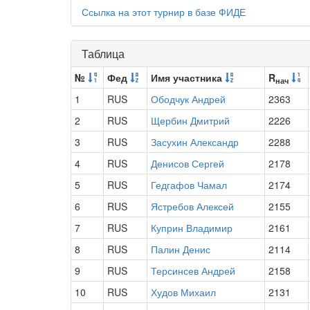
Ссылка на этот турнир в базе ФИДЕ
Таблица
№
Фед
Имя участника
R
нач
1
RUS
Ободчук Андрей
2363
2
RUS
Щербин Дмитрий
2226
3
RUS
Засухин Александр
2288
4
RUS
Денисов Сергей
2178
5
RUS
Гедгафов Чамал
2174
6
RUS
Ястребов Алексей
2155
7
RUS
Куприн Владимир
2161
8
RUS
Палин Денис
2114
9
RUS
Терсинсев Андрей
2158
10
RUS
Худов Михаил
2131