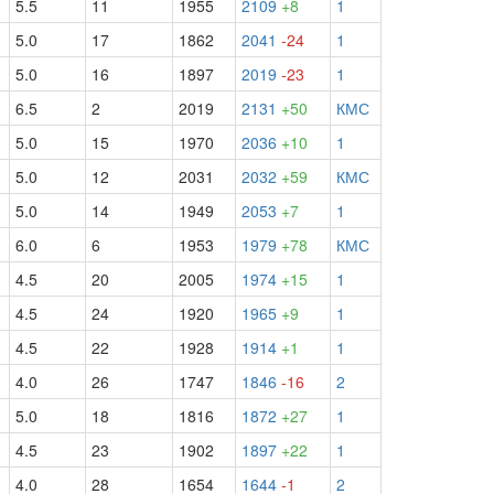
5.5
11
1955
2109
+8
1
5.0
17
1862
2041
-24
1
5.0
16
1897
2019
-23
1
6.5
2
2019
2131
+50
КМС
5.0
15
1970
2036
+10
1
5.0
12
2031
2032
+59
КМС
5.0
14
1949
2053
+7
1
6.0
6
1953
1979
+78
КМС
4.5
20
2005
1974
+15
1
4.5
24
1920
1965
+9
1
4.5
22
1928
1914
+1
1
4.0
26
1747
1846
-16
2
5.0
18
1816
1872
+27
1
4.5
23
1902
1897
+22
1
4.0
28
1654
1644
-1
2