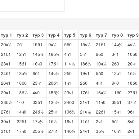
тур 1
тур 2
тур 3
тур 4
тур 5
тур 6
тур 7
тур 8
тур 9
20ч½
7б1
19б1
9ч½
5б0
15ч½
21б1
14ч½
4ч½
21б1
12ч1
14б½
16б½
4ч1
5ч1
9б0
3ч1
10б0
23ч1
15б1
16ч0
17б1
11ч½
18б½
10ч½
2б0
20ч1
24б1
13ч½
6б1
14ч½
2б0
19ч1
5б0
12ч1
1б½
26ч1
16б0
23ч1
20б1
1ч1
2б0
4ч1
9ч0
18б0
29ч1
18б½
4ч0
15б½
23ч1
17б1
16ч½
11б0
27б1
28б½
1ч0
33б1
12ч½
24б0
31ч1
11ч0
38б1
37ч1
27б1
14ч0
24б½
25ч1
19б½
21ч½
22б1
15ч1
9б1
30ч1
22б1
17ч½
1б½
16ч1
11б1
2ч1
5б1
8ч0
31б1
17ч0
25б½
27ч1
14б½
24ч1
3б½
16ч1
2ч1