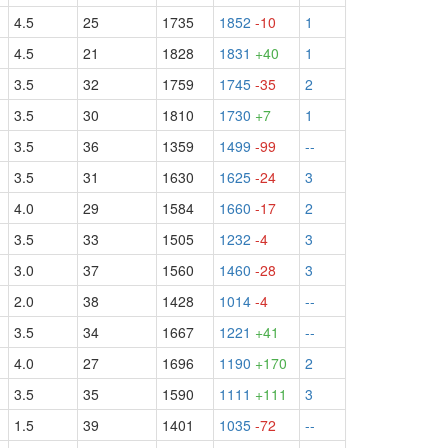
4.5
25
1735
1852
-10
1
4.5
21
1828
1831
+40
1
3.5
32
1759
1745
-35
2
3.5
30
1810
1730
+7
1
3.5
36
1359
1499
-99
--
3.5
31
1630
1625
-24
3
4.0
29
1584
1660
-17
2
3.5
33
1505
1232
-4
3
3.0
37
1560
1460
-28
3
2.0
38
1428
1014
-4
--
3.5
34
1667
1221
+41
--
4.0
27
1696
1190
+170
2
3.5
35
1590
1111
+111
3
1.5
39
1401
1035
-72
--