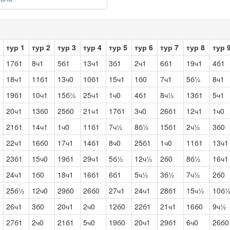
тур 1
тур 2
тур 3
тур 4
тур 5
тур 6
тур 7
тур 8
тур 
17б1
8ч1
5б1
13ч1
3б1
2ч1
6б1
19ч1
4б1
18ч1
11б1
13ч0
10б1
15ч1
1б0
7ч1
5б½
8ч1
19б1
10ч1
15б½
25ч1
1ч0
4б1
8ч½
13б1
5ч1
20ч1
13б0
25б0
21ч1
17б1
3ч0
26б1
12ч1
1ч0
21б1
14ч1
1ч0
11б1
7ч½
8б½
15б1
2ч½
3б0
22ч1
16б0
17ч1
14б1
8ч0
25б1
1ч0
11б1
13ч1
23б1
15ч0
19б1
29ч1
5б½
12ч½
2б0
8б½
16ч1
24ч1
1б0
18ч1
16б1
6б1
5ч½
3б½
7ч½
2б0
25б½
12ч0
29б0
26б0
27ч1
24ч1
28б1
15ч½
10б
26ч1
3б0
20ч1
2ч0
12б0
22б1
21ч1
16б0
9ч½
27б1
2ч0
21б1
5ч0
19б0
20ч1
29б1
6ч0
26б0