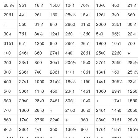
28ч½
9б1
16ч1
15б0
10ч1
7б½
13ч0
4б0
21ч1
29б1
4ч1
2б1
1б0
25ч½
15ч1
12б1
3ч0
6б0
+
5б0
31ч1
6ч0
26б0
21ч0
20б0
23б1
30ч1
30ч1
7б1
3ч½
12ч1
2б0
13б0
5ч0
9б½
22ч1
31б1
6ч1
12б0
8ч0
29б1
26ч1
19б0
10ч1
7б0
1ч0
24б1
6б0
27ч1
4ч0
28б1
25ч0
22б0
+
2б0
23ч1
8б0
30ч1
20б½
19ч0
27б1
25б0
28ч
3ч0
26б1
7ч0
28б1
11ч1
18б1
16ч1
1б0
25ч
4б0
27ч1
10б0
31ч½
18ч½
11б0
14ч1
30б½
23ч1
5ч0
30б1
11ч0
4б0
23ч1
14б1
10б0
29ч1
12б0
6б0
29ч0
28ч0
24б1
30б1
10ч0
+
17ч1
15б0
7ч0
18б0
26ч0
+
21б0
30ч0
24б1
14ч0
20б0
8б0
17ч0
27б0
22ч0
+
9б0
23ч0
31б1
29ч0
9ч½
28б1
4ч1
3б0
13б½
6ч0
17б1
18ч1
19б