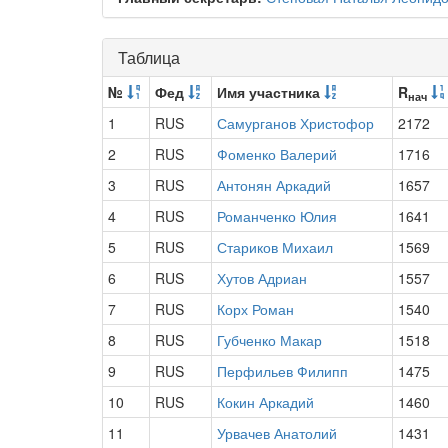
Таблица
№
Фед
Имя участника
R
нач
1
RUS
Самурганов Христофор
2172
2
RUS
Фоменко Валерий
1716
3
RUS
Антонян Аркадий
1657
4
RUS
Романченко Юлия
1641
5
RUS
Стариков Михаил
1569
6
RUS
Хутов Адриан
1557
7
RUS
Корх Роман
1540
8
RUS
Губченко Макар
1518
9
RUS
Перфильев Филипп
1475
10
RUS
Кокин Аркадий
1460
11
Урвачев Анатолий
1431