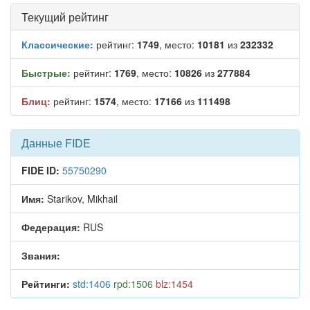
Текущий рейтинг
Классические:
рейтинг:
1749
, место:
10181
из
232332
Быстрые:
рейтинг:
1769
, место:
10826
из
277884
Блиц:
рейтинг:
1574
, место:
17166
из
111498
Данные FIDE
FIDE ID:
55750290
Имя:
Starikov, Mikhail
Федерация:
RUS
Звания:
Рейтинги:
std:1406
rpd:1506
blz:1454