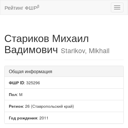
β
Рейтинг ФШР
Toggl
naviga
Стариков Михаил
Вадимович
Starikov, Mikhail
Общая информация
ФШР ID
: 325296
Пол
: М
Регион
: 26 (Ставропольский край)
Год рождения
: 2011