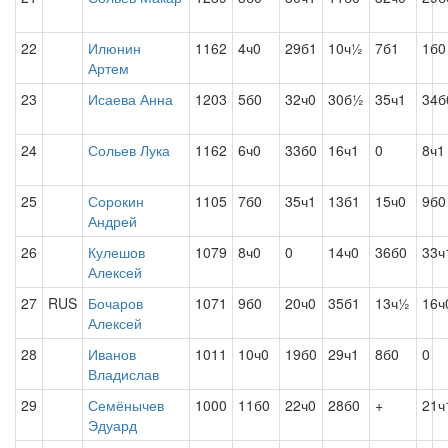
22
Илюнин
1162
4ч0
29б1
10ч½
7б1
1б0
Артем
23
Исаева Анна
1203
5б0
32ч0
30б½
35ч1
34б
24
Сольев Лука
1162
6ч0
33б0
16ч1
0
8ч1
25
Сорокин
1105
7б0
35ч1
13б1
15ч0
9б0
Андрей
26
Кулешов
1079
8ч0
0
14ч0
36б0
33ч
Алексей
27
RUS
Бочаров
1071
9б0
20ч0
35б1
13ч½
16ч
Алексей
28
Иванов
1011
10ч0
19б0
29ч1
8б0
0
Владислав
29
Семёнычев
1000
11б0
22ч0
28б0
+
21ч
Эдуард