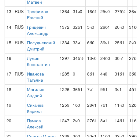
Матвей
13
RUS
Трофимов
1364
31ч0
16б1
25ч0
27б½
36ч
Евгений
14
RUS
Грицевич
1372
32б1
5ч0
26б1
20ч0
31б
Александр
15
RUS
Посудневский
1334
33ч1
6б0
36ч1
25б1
2ч0
Дмитрий
16
Лужин
1297
34б½
13ч0
24б0
30ч1
27б
Константин
17
RUS
Иванова
1285
0
8б1
4ч0
31б1
3б0
Татьяна
18
Могилин
1226
36б1
7ч1
9б1
3ч1
4б1
Андрей
19
Сикачев
1259
1б0
28ч1
7б1
11ч0
32б
Кирилл
20
Пучков
1247
2ч0
27б1
8ч1
14б1
11б
Алексей
21
Сольев Макар
1239
3б0
30ч1
11б0
32ч0
29б