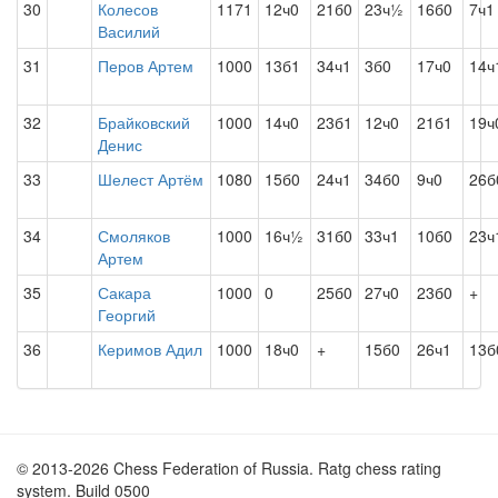
30
Колесов
1171
12ч0
21б0
23ч½
16б0
7ч1
Василий
31
Перов Артем
1000
13б1
34ч1
3б0
17ч0
14ч
32
Брайковский
1000
14ч0
23б1
12ч0
21б1
19ч
Денис
33
Шелест Артём
1080
15б0
24ч1
34б0
9ч0
26б
34
Смоляков
1000
16ч½
31б0
33ч1
10б0
23ч
Артем
35
Сакара
1000
0
25б0
27ч0
23б0
+
Георгий
36
Керимов Адил
1000
18ч0
+
15б0
26ч1
13б
© 2013-2026 Chess Federation of Russia. Ratg chess rating
system. Build 0500