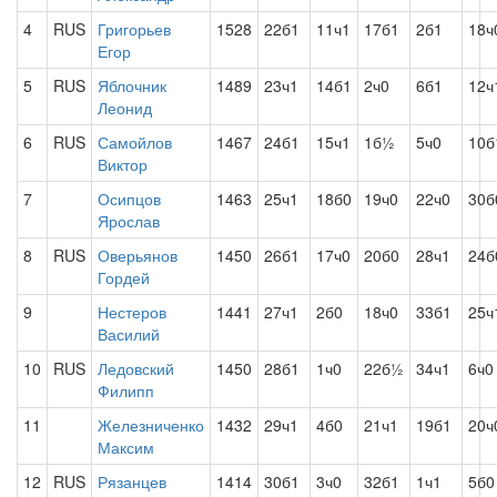
4
RUS
Григорьев
1528
22б1
11ч1
17б1
2б1
18ч
Егор
5
RUS
Яблочник
1489
23ч1
14б1
2ч0
6б1
12ч
Леонид
6
RUS
Самойлов
1467
24б1
15ч1
1б½
5ч0
10б
Виктор
7
Осипцов
1463
25ч1
18б0
19ч0
22ч0
30б
Ярослав
8
RUS
Оверьянов
1450
26б1
17ч0
20б0
28ч1
24б
Гордей
9
Нестеров
1441
27ч1
2б0
18ч0
33б1
25ч
Василий
10
RUS
Ледовский
1450
28б1
1ч0
22б½
34ч1
6ч0
Филипп
11
Железниченко
1432
29ч1
4б0
21ч1
19б1
20ч
Максим
12
RUS
Рязанцев
1414
30б1
3ч0
32б1
1ч1
5б0