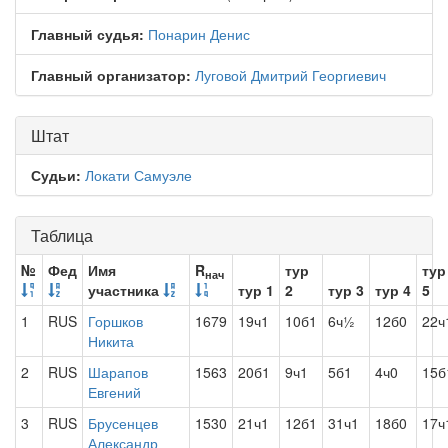
Главный судья:
Понарин Денис
Главный организатор:
Луговой Дмитрий Георгиевич
Штат
Судьи:
Локати Самуэле
Таблица
№
Фед
Имя
R
тур
тур
нач
участника
тур 1
2
тур 3
тур 4
5
1
RUS
Горшков
1679
19ч1
10б1
6ч½
12б0
22ч
Никита
2
RUS
Шарапов
1563
20б1
9ч1
5б1
4ч0
15б
Евгений
3
RUS
Брусенцев
1530
21ч1
12б1
31ч1
18б0
17ч
Александр