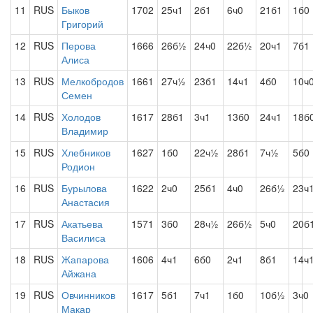
11
RUS
Быков
1702
25ч1
2б1
6ч0
21б1
1б0
Григорий
12
RUS
Перова
1666
26б½
24ч0
22б½
20ч1
7б1
Алиса
13
RUS
Мелкобродов
1661
27ч½
23б1
14ч1
4б0
10ч
Семен
14
RUS
Холодов
1617
28б1
3ч1
13б0
24ч1
18б
Владимир
15
RUS
Хлебников
1627
1б0
22ч½
28б1
7ч½
5б0
Родион
16
RUS
Бурылова
1622
2ч0
25б1
4ч0
26б½
23ч
Анастасия
17
RUS
Акатьева
1571
3б0
28ч½
26б½
5ч0
20б
Василиса
18
RUS
Жапарова
1606
4ч1
6б0
2ч1
8б1
14ч
Айжана
19
RUS
Овчинников
1617
5б1
7ч1
1б0
10б½
3ч0
Макар