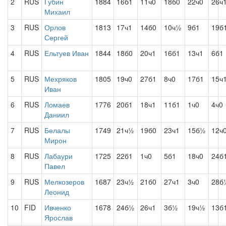
2
RUS
Губин
1884
16б1
11ч0
18б0
22ч0
26ч
Михаил
3
RUS
Орлов
1813
17ч1
14б0
10ч½
9б1
19б
Сергей
4
RUS
Ельтуев Иван
1844
18б0
20ч1
16б1
13ч1
6б1
5
RUS
Мехряков
1805
19ч0
27б1
8ч0
17б1
15ч
Иван
6
RUS
Ломаев
1776
20б1
18ч1
11б1
1ч0
4ч0
Даниил
7
RUS
Белалы
1749
21ч½
19б0
23ч1
15б½
12ч
Мирон
8
RUS
Лабаури
1725
22б1
1ч0
5б1
18ч0
24б
Павел
9
RUS
Мелкозеров
1687
23ч½
21б0
27ч1
3ч0
28б
Леонид
10
FID
Ивченко
1678
24б½
26ч1
3б½
19ч½
13б
Ярослав