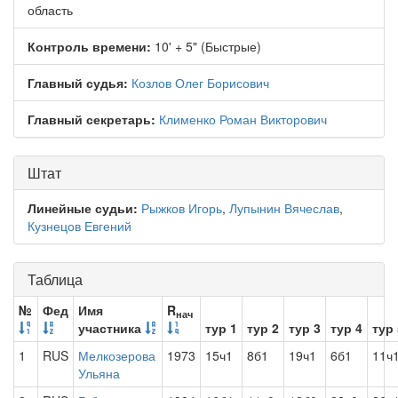
область
Контроль времени:
10' + 5" (Быстрые)
Главный судья:
Козлов Олег Борисович
Главный секретарь:
Клименко Роман Викторович
Штат
Линейные судьи:
Рыжков Игорь
,
Лупынин Вячеслав
,
Кузнецов Евгений
Таблица
№
Фед
Имя
R
нач
участника
тур 1
тур 2
тур 3
тур 4
тур 
1
RUS
Мелкозерова
1973
15ч1
8б1
19ч1
6б1
11ч
Ульяна