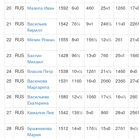
20
RUS
Мазепа Иван
1592
6ч0
4б0
25ч1
12б0
17ч
21
RUS
Васильев
1542
7б½
9ч1
24б½
11ч0
22б
Кирилл
22
RUS
Мезин Роман
1555
8ч0
15б½
12ч½
2б1
21ч
23
RUS
Бахтин
1428
9б½
13ч0
7б0
25ч1
16б
Михаил
24
RUS
Власов Петр
1538
10ч½
12б1
21ч½
14б0
8ч0
25
RUS
Васюкова
1531
11б0
16ч0
20б0
23б0
27ч
Маргарита
26
RUS
Васильева
1580
12ч½
10б0
17ч½
16ч½
2б0
Екатерина
27
RUS
Камалов Лев
1542
13б½
5ч0
9б0
28ч0
25б
28
RUS
Бражникова
1512
14ч0
17б½
15ч0
27б1
9ч½
Мария