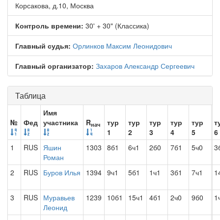
Корсакова, д.10, Москва
Контроль времени:
30' + 30" (Классика)
Главный судья:
Орлинков Максим Леонидович
Главный организатор:
Захаров Александр Сергеевич
Таблица
Имя
№
Фед
участника
R
тур
тур
тур
тур
тур
т
нач
1
2
3
4
5
6
1
RUS
Яшин
1303
8б1
6ч1
2б0
7б1
5ч0
3
Роман
2
RUS
Буров Илья
1394
9ч1
5б1
1ч1
3б1
7ч1
1
3
RUS
Муравьев
1239
10б1
15ч1
4б1
2ч0
9б0
1
Леонид