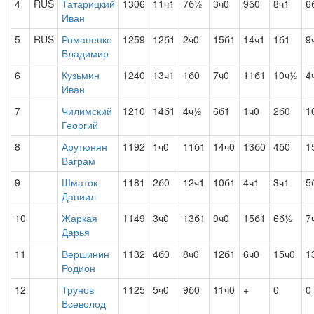
4
RUS
Татарицкий
1306
11ч1
7б½
3ч0
9б0
8ч1
6
Иван
5
RUS
Романенко
1259
12б1
2ч0
15б1
14ч1
1б1
9
Владимир
6
Кузьмин
1240
13ч1
1б0
7ч0
11б1
10ч½
4
Иван
7
Чилимский
1210
14б1
4ч½
6б1
1ч0
2б0
1
Георгий
8
Арутюнян
1192
1ч0
11б1
14ч0
13б0
4б0
1
Ваграм
9
Шматок
1181
2б0
12ч1
10б1
4ч1
3ч1
5
Даниил
10
Жаркая
1149
3ч0
13б1
9ч0
15б1
6б½
7
Дарья
11
Вершинин
1132
4б0
8ч0
12б1
6ч0
15ч0
1
Родион
12
Трунов
1125
5ч0
9б0
11ч0
+
0
0
Всеволод