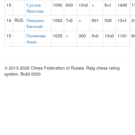
13
Суслов
1090
6б0
10ч0
+
8ч1
14б0
1
Ярослав
14
RUS
Пикушин
1062
7ч0
+
8б1
5б0
13ч1
2
Евгений
15
Полякова
1035
+
3б0
5ч0
10ч0
11б1
8
Анна
© 2013-2026 Chess Federation of Russia. Ratg chess rating
system. Build 0500