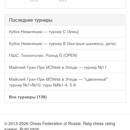
2023
2025
Последние турниры
Кубок Неваляшки — турнир С (блиц)
Кубок Неваляшки — турнир В (быстрые шахматы, дети)
ПШС. Технополис. Рапид G (OPEN)
Майский Гран-При idChess в Этюде — турнир №11
Майский Гран-При idChess в Этюде — "сдвоенный"
турнир №7+№10, туры №№1-4, 5-8
Все турниры (139)
© 2013-2026 Chess Federation of Russia. Ratg chess rating
system. Build 0500