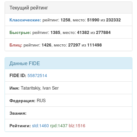
Текущий рейтинг
Классические:
рейтинг:
1258
, место:
51990
из
232332
Быстрые:
рейтинг:
1385
, место:
41382
из
277884
Блиц:
рейтинг:
1426
, место:
27297
из
111498
Данные FIDE
FIDE ID:
55872514
Имя:
Tataritskiy, Ivan Ser
Федерация:
RUS
Звания:
Рейтинги:
std:1460
rpd:1437
blz:1516