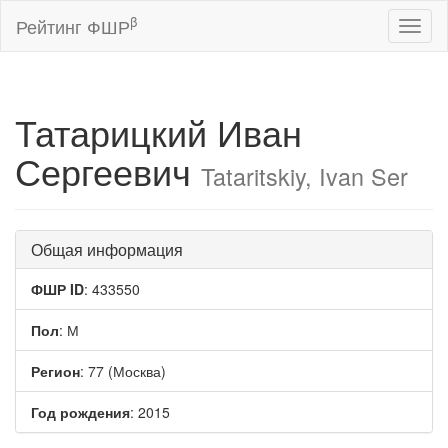
β
Рейтинг ФШР
Toggl
naviga
Татарицкий Иван
Сергеевич
Tataritskiy, Ivan Ser
Общая информация
ФШР ID
: 433550
Пол
: М
Регион
: 77 (Москва)
Год рождения
: 2015