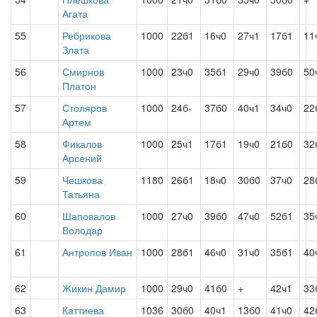
Агата
55
Ребрикова
1000
22б1
16ч0
27ч1
17б1
11
Злата
56
Смирнов
1000
23ч0
35б1
29ч0
39б0
50
Платон
57
Столяров
1000
24б-
37б0
40ч1
34ч0
22
Артем
58
Фикалов
1000
25ч1
17б1
19ч0
21б0
32
Арсений
59
Чешкова
1180
26б1
18ч0
30б0
37ч0
28
Татьяна
60
Шаповалов
1000
27ч0
39б0
47ч0
52б1
35
Володар
61
Антропов Иван
1000
28б1
46ч0
31ч0
35б1
40
62
Жикин Дамир
1000
29ч0
41б0
+
42ч1
33
63
Каттиева
1036
30б0
40ч1
13б0
41ч0
42