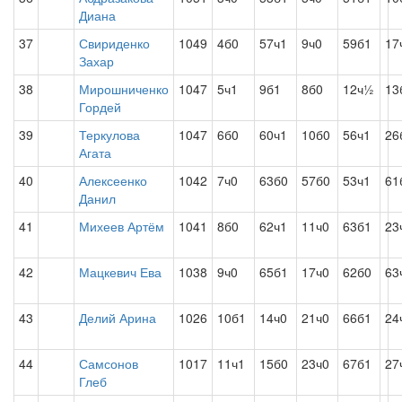
Диана
37
Свириденко
1049
4б0
57ч1
9ч0
59б1
17
Захар
38
Мирошниченко
1047
5ч1
9б1
8б0
12ч½
13
Гордей
39
Теркулова
1047
6б0
60ч1
10б0
56ч1
26
Агата
40
Алексеенко
1042
7ч0
63б0
57б0
53ч1
61
Данил
41
Михеев Артём
1041
8б0
62ч1
11ч0
63б1
23
42
Мацкевич Ева
1038
9ч0
65б1
17ч0
62б0
63
43
Делий Арина
1026
10б1
14ч0
21ч0
66б1
24
44
Самсонов
1017
11ч1
15б0
23ч0
67б1
27
Глеб