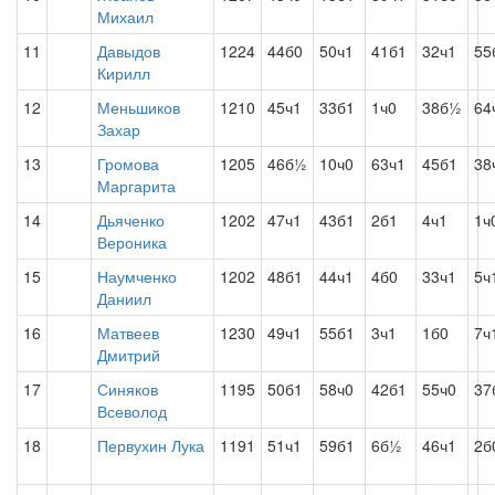
Михаил
11
Давыдов
1224
44б0
50ч1
41б1
32ч1
55
Кирилл
12
Меньшиков
1210
45ч1
33б1
1ч0
38б½
64
Захар
13
Громова
1205
46б½
10ч0
63ч1
45б1
38
Маргарита
14
Дьяченко
1202
47ч1
43б1
2б1
4ч1
1ч
Вероника
15
Наумченко
1202
48б1
44ч1
4б0
33ч1
5ч
Даниил
16
Матвеев
1230
49ч1
55б1
3ч1
1б0
7ч
Дмитрий
17
Синяков
1195
50б1
58ч0
42б1
55ч0
37
Всеволод
18
Первухин Лука
1191
51ч1
59б1
6б½
46ч1
2б