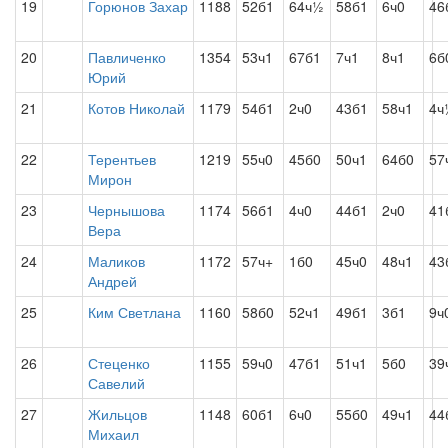
19
Горюнов Захар
1188
52б1
64ч½
58б1
6ч0
46
20
Павличенко
1354
53ч1
67б1
7ч1
8ч1
6б
Юрий
21
Котов Николай
1179
54б1
2ч0
43б1
58ч1
4ч
22
Терентьев
1219
55ч0
45б0
50ч1
64б0
57
Мирон
23
Чернышова
1174
56б1
4ч0
44б1
2ч0
41
Вера
24
Маликов
1172
57ч+
1б0
45ч0
48ч1
43
Андрей
25
Ким Светлана
1160
58б0
52ч1
49б1
3б1
9ч
26
Стеценко
1155
59ч0
47б1
51ч1
5б0
39
Савелий
27
Жильцов
1148
60б1
6ч0
55б0
49ч1
44
Михаил