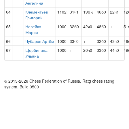
Ангелина
64
Клементьев
1102
31ч1
19б½
46б0
22ч1
12
Григорий
65
Невейко
1000
32б0
42ч0
48б0
+
51
Мария
66
Чубаров Артём
1000
33ч0
+
32б0
43ч0
48
67
Щербинина
1000
+
20ч0
33б0
44ч0
49
Ульяна
© 2013-2026 Chess Federation of Russia. Ratg chess rating
system. Build 0500