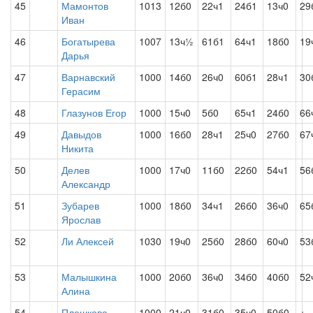
45
Мамонтов
1013
12б0
22ч1
24б1
13ч0
29
Иван
46
Богатырева
1007
13ч½
61б1
64ч1
18б0
19
Дарья
47
Варнавский
1000
14б0
26ч0
60б1
28ч1
30
Герасим
48
Глазунов Егор
1000
15ч0
5б0
65ч1
24б0
66
49
Давыдов
1000
16б0
28ч1
25ч0
27б0
67
Никита
50
Делев
1000
17ч0
11б0
22б0
54ч1
56
Александр
51
Зубарев
1000
18б0
34ч1
26б0
36ч0
65
Ярослав
52
Ли Алексей
1030
19ч0
25б0
28б0
60ч0
53
53
Малышкина
1000
20б0
36ч0
34б0
40б0
52
Алина
54
Плешкова
1000
21ч0
31б0
35ч0
50б0
+