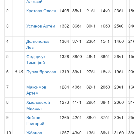
Алексей
2
Кротова Олеся
1405
35ч1
21б1
14ч0
23б1
18
3
Устинов Артём
1332
36б1
30ч1
16б0
25ч0
34
4
Долгополов
1364
37ч1
23б1
15ч1
14б0
21
Лев
5
Федорчук
1328
38б0
48ч1
36б1
26ч1
15
Тимофей
6
RUS
Пулик Ярослав
1319
39ч1
27б1
18ч½
19б1
20
7
Максимов
1284
40б1
32ч1
20б0
29ч1
16
Артём
8
Хмелевской
1273
41ч1
29б1
38ч1
20б0
31
Михаил
9
Войтов
1265
42б1
38ч0
37б1
30ч1
25
Григорий
10
Жбанов
1267
43ч0
13б1
39ч1
31б0
36