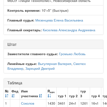
МБОУ «Лицей Технополис», Новосибирская область
Контроль времени:
10'+5'' (Быстрые)
Главный судья:
Мезенцева Елена Васильевна
Главный секретарь:
Киселева Александра Андреевна
Штат
Заместители главного судьи:
Громыко Любовь
Линейные судьи:
Выгулярная Валерия
,
Сметюх
Владимир
,
Зарецкий Дмитрий
Таблица
№
Фед
Имя
R
тур
нач
участника
тур 1
тур 2
3
тур 4
ту
1
Соколов
1430
34б1
24ч1
12б1
16ч1
14