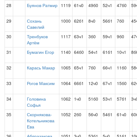
28
Буянов Ратмир
1119
61ч0
49б0
52ч1
47б0
59
29
Сохань
1000
62б1
8ч0
56б1
7б0
45
Савелий
30
Тренбуков
1117
63ч1
3б0
59ч1
9б0
47
Артём
31
Бумагин Егор
1140
64б0
54ч1
61б1
10ч1
8б
32
Карась Макар
1065
65ч1
7б0
66ч1
11б0
58
33
Рогов Максим
1064
66б1
12ч0
67ч1
15б0
62
34
Головина
1062
1ч0
51б0
53ч1
57б1
3ч
Софья
35
Скорнякова-
1052
2б0
56ч0
54б1
61ч0
60
Котельникова
Ева
36
Абдразакова
1051
3ч0
53б1
5ч0
51б1
10