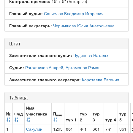
Контроль времени:
15' + 5" (Быстрые)
Главный судья:
Санчелов Владимир Игоревич
Главный секретарь:
Чернышова Юлия Анатольевна
Штат
Заместители главного судьи:
Чудинова Наталья
Судьи:
Рогожников Андрей
,
Артамонов Роман
Заместители главного секретаря:
Коротаева Евгения
Таблица
Имя
№
Фед
участника
R
тур
тур
тур
нач
тур 1
2
3
тур 4
5
1
Сакулин
1293
8б1
4ч1
6б1
7ч1
3б1