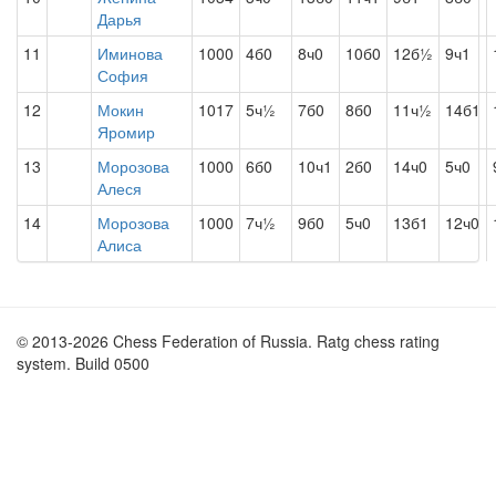
Дарья
11
Иминова
1000
4б0
8ч0
10б0
12б½
9ч1
София
12
Мокин
1017
5ч½
7б0
8б0
11ч½
14б1
Яромир
13
Морозова
1000
6б0
10ч1
2б0
14ч0
5ч0
Алеся
14
Морозова
1000
7ч½
9б0
5ч0
13б1
12ч0
Алиса
© 2013-2026 Chess Federation of Russia. Ratg chess rating
system. Build 0500