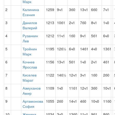
Марк
2
Калинина
1259
9ч1
3б0
13ч1
6б0
7ч1
Есения
3
Данилов
1213
10б1
2ч1
7б0
8ч1
1ч0
Валерий
4
Рузанкин
1212
11ч1
1б0
9ч1
5б1
6ч0
Лев
5
Тройнин
1195
12б½
6ч0
14б1
4ч0
13б1
Марк
6
Кочнев
1156
13ч1
5б1
1ч0
2ч1
4б1
Ярослав
7
Киселев
1122
14б½
12ч1
3ч1
1б0
2б0
Марат
8
Азмуханов
1109
1ч0
11б1
12ч1
3б0
10ч1
Амир
9
Артамонова
1055
2б0
14ч1
4б0
10ч0
11б0
София
10
Женина
1034
3ч0
13б0
11ч1
9б1
8б0