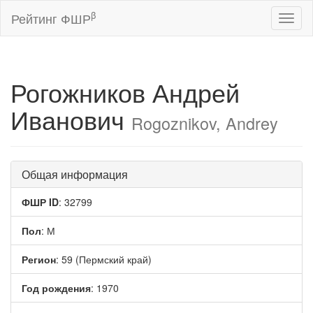
β
Рейтинг ФШР
Toggl
naviga
Рогожников Андрей
Иванович
Rogoznikov, Andrey
Общая информация
ФШР ID
: 32799
Пол
: М
Регион
: 59 (Пермский край)
Год рождения
: 1970