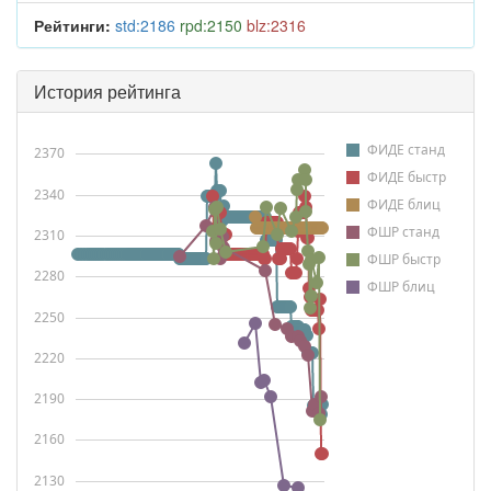
Рейтинги:
std:2186
rpd:2150
blz:2316
История рейтинга
ФИДЕ станд
2370
ФИДЕ быстр
2340
ФИДЕ блиц
ФШР станд
2310
ФШР быстр
2280
ФШР блиц
2250
2220
2190
2160
2130