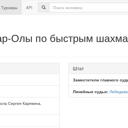
Турниры
API
кар-Олы по быстрым шахм
Штат
Заместители главного суд
Линейные судьи:
Лебедева
ла Сергея Карякина,