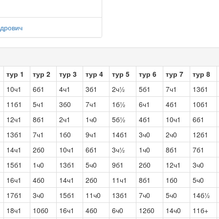
ндрович
тур 1
тур 2
тур 3
тур 4
тур 5
тур 6
тур 7
тур 8
10ч1
6б1
4ч1
3б1
2ч½
5б1
7ч1
13б1
11б1
5ч1
3б0
7ч1
1б½
6ч1
4б1
10б1
12ч1
8б1
2ч1
1ч0
5б½
4б1
10ч1
6б1
13б1
7ч1
1б0
9ч1
14б1
3ч0
2ч0
12б1
14ч1
2б0
10ч1
6б1
3ч½
1ч0
8б1
7б1
15б1
1ч0
13б1
5ч0
9б1
2б0
12ч1
3ч0
16ч1
4б0
14ч1
2б0
11ч1
8б1
1б0
5ч0
17б1
3ч0
15б1
11ч0
13б1
7ч0
5ч0
14б½
18ч1
10б0
16ч1
4б0
6ч0
12б0
14ч0
11б+