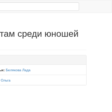
атам среди юношей
ьи:
Белякова Лада
 Ольга