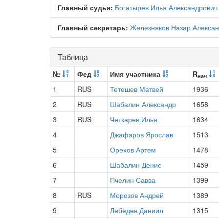
Главный судья:
Богатырев Илья Александрович
Главный секретарь:
Железняков Назар Алекса
Таблица
№
Фед
Имя участника
R
нач
1
RUS
Тетешев Матвей
1936
2
RUS
Шабалин Александр
1658
3
RUS
Четкарев Илья
1634
4
Джафаров Ярослав
1513
5
Орехов Артем
1478
6
Шабалин Денис
1459
7
Пчелин Савва
1399
8
RUS
Морозов Андрей
1389
9
Лебедев Даниил
1315