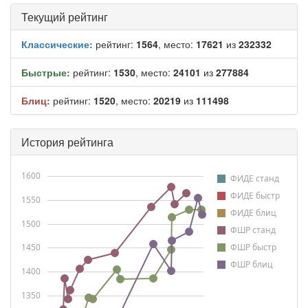
Текущий рейтинг
Классические:
рейтинг:
1564
, место:
17621
из
232332
Быстрые:
рейтинг:
1530
, место:
24101
из
277884
Блиц:
рейтинг:
1520
, место:
20219
из
111498
История рейтинга
1600
ФИДЕ станд
ФИДЕ быстр
1550
ФИДЕ блиц
1500
ФШР станд
1450
ФШР быстр
ФШР блиц
1400
1350