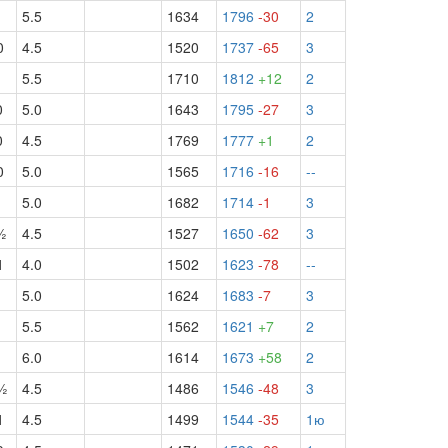
1
5.5
1634
1796
-30
2
0
4.5
1520
1737
-65
3
1
5.5
1710
1812
+12
2
0
5.0
1643
1795
-27
3
0
4.5
1769
1777
+1
2
0
5.0
1565
1716
-16
--
5.0
1682
1714
-1
3
½
4.5
1527
1650
-62
3
1
4.0
1502
1623
-78
--
5.0
1624
1683
-7
3
5.5
1562
1621
+7
2
1
6.0
1614
1673
+58
2
½
4.5
1486
1546
-48
3
1
4.5
1499
1544
-35
1ю