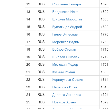
12
RUS
Сорокина Тамара
1826
13
RUS
Бердников Илья
1802
14
RUS
Ширяев Мирослав
1800
15
RUS
Бувальцев Андрей
1822
16
RUS
Гилев Вячеслав
1776
17
RUS
Меренков Вадим
1732
18
RUS
Бобков Степан
1715
19
RUS
Ширяев Николай
1712
20
RUS
Милехин Федор
1701
21
RUS
Кузмин Роман
1690
22
RUS
Корнаухова София
1614
23
RUS
Перебоев Илья
1615
24
RUS
Долгова Ангелина
1594
25
RUS
Новиков Артем
1579