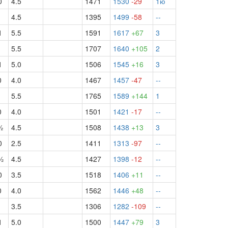
0
4.5
1471
1530
-29
1ю
1
4.5
1395
1499
-58
--
1
5.5
1591
1617
+67
3
5.5
1707
1640
+105
2
1
5.0
1506
1545
+16
3
0
4.0
1467
1457
-47
--
5.5
1765
1589
+144
1
0
4.0
1501
1421
-17
--
½
4.5
1508
1438
+13
3
0
2.5
1411
1313
-97
--
½
4.5
1427
1398
-12
--
0
3.5
1518
1406
+11
--
0
4.0
1562
1446
+48
--
1
3.5
1306
1282
-109
--
1
5.0
1500
1447
+79
3