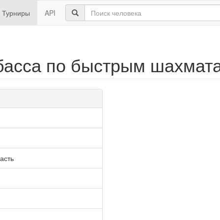
Турниры
API
збасса по быстрым шахмата
асть