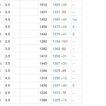
0
4.0
1616
1455
+98
--
0
3.0
1431
1331
-50
--
1
4.5
1452
1393
+48
1ю
1
5.5
1456
1472
+58
3
0
4.5
1442
1375
+41
3
0
2.5
1280
1154
-101
--
1
3.5
1382
1362
-62
--
1
3.5
1410
1258
+31
--
½
3.5
1445
1307
+30
--
1
3.5
1286
1225
-45
--
1
4.0
1316
1256
+12
--
1
4.5
1436
1331
+96
3
1
2.5
1226
1073
-79
--
0
3.5
1386
1225
+74
--