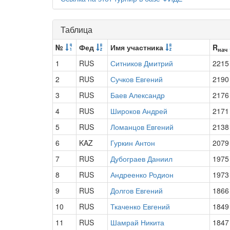
Таблица
№
Фед
Имя участника
R
нач
1
RUS
Ситников Дмитрий
2215
2
RUS
Сучков Евгений
2190
3
RUS
Баев Александр
2176
4
RUS
Широков Андрей
2171
5
RUS
Ломанцов Евгений
2138
6
KAZ
Гуркин Антон
2079
7
RUS
Дубограев Даниил
1975
8
RUS
Андреенко Родион
1973
9
RUS
Долгов Евгений
1866
10
RUS
Ткаченко Евгений
1849
11
RUS
Шамрай Никита
1847