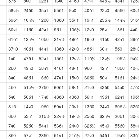
57б1
8ч0
62б1
16ч0
41б0
47ч1
44б½
43ч1
12б
58ч½
24б0
35ч1
55б1
9ч0
40б1
22ч0
45б0
60ч
59б1
10ч½
12б0
18б0
55ч1
19ч1
23б½
14ч½
31б
60ч1
11б0
42ч1
9б1
10б½
12ч0
25ч1
13б1
4ч0
61б1
12ч½
10б0
21ч½
49б1
16ч0
41б0
42ч1
38б
37ч0
46б1
44ч1
13б0
42ч0
48б1
60ч1
5б0
28ч
1ч0
47б1
52ч1
15б1
12ч½
11б½
13ч½
10б½
9ч½
2б0
49ч0
58ч1
44б1
48ч1
9б0
42ч1
18б0
40ч
3ч0
48б1
16б0
47ч1
15ч0
60б0
50ч1
51б1
24ч
4б0
51ч½
27б0
60б1
58ч1
21ч0
43б0
54ч0
47б
5ч0
50б1
17ч0
48б0
43б0
56ч1
49б1
62ч1
19б
31б1
14ч0
19б0
50ч1
20ч1
13б0
24ч0
60б½
52б
6б0
53ч1
21б½
22ч½
19ч½
25б0
62ч½
20б1
30ч
7ч0
52б0
54ч1
56б1
24ч0
62б½
45ч0
55б0
58ч
8б0
57ч1
23б0
51ч1
21б½
27ч0
54б1
19ч½
33б