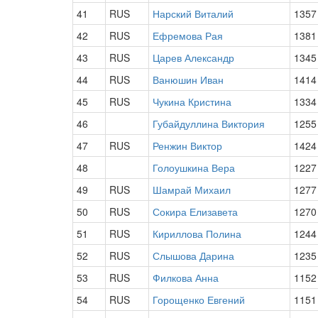
41
RUS
Нарский Виталий
1357
42
RUS
Ефремова Рая
1381
43
RUS
Царев Александр
1345
44
RUS
Ванюшин Иван
1414
45
RUS
Чукина Кристина
1334
46
Губайдуллина Виктория
1255
47
RUS
Ренжин Виктор
1424
48
Голоушкина Вера
1227
49
RUS
Шамрай Михаил
1277
50
RUS
Сокира Елизавета
1270
51
RUS
Кириллова Полина
1244
52
RUS
Слышова Дарина
1235
53
RUS
Филкова Анна
1152
54
RUS
Горощенко Евгений
1151