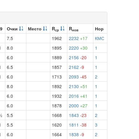
 9
Очки
Место
R
R
Нор
ср
нов
7.5
1962
2232
+17
КМС
1
8.0
1895
2220
+30
1
1
6.0
1889
2156
-20
1
1
6.5
1857
2162
-9
1
1
6.0
1713
2093
-45
2
8.0
1892
2130
+51
1
6.0
1932
2016
+41
1
6.0
1878
2000
+27
1
½
5.5
1668
1843
-23
2
1
5.5
1620
1811
-38
3
1
6.0
1664
1838
-9
2