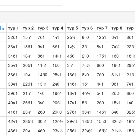
тур 1
тур 2
тур 3
тур 4
тур 5
тур 6
тур 7
тур 8
тур
32б1
15ч1
7б1
4ч1
2б½
6ч0
12б1
3ч1
8б1
33ч1
18б1
9ч1
6б1
1ч½
3б1
8ч1
7ч½
22б
34б1
16ч1
8б1
14ч1
4б0
2ч0
17б1
1б0
18ч
35ч1
20б1
11ч1
1б0
3ч1
7ч½
6б0
16ч1
29б
36б1
19ч1
14б0
25ч1
16б1
8ч0
7б0
31ч1
21б
38ч1
22б1
13ч1
2ч0
14б1
1б1
4ч1
9б1
7ч1
39б1
21ч1
1ч0
19б1
13ч1
4б½
5ч1
2б½
6б0
40ч1
26б1
3ч0
20б1
17ч1
5б1
2б0
15ч1
1ч0
41б1
23ч1
2б0
29ч0
27б1
33ч1
14б1
6ч0
32б
42ч1
28б½
30ч1
12б½
29ч½
18б½
15ч0
32ч½
16б
43б1
29ч1
4б0
23ч½
25б1
32ч½
16б½
21ч½
15б