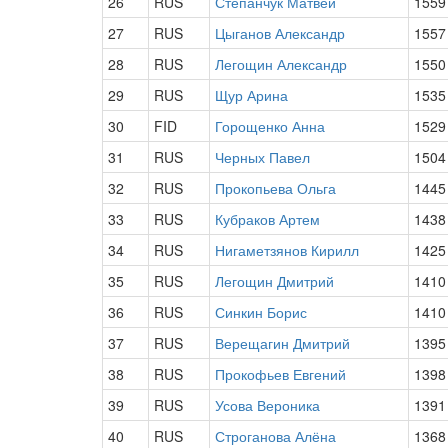
26
RUS
Степанчук Матвей
1559
27
RUS
Цыганов Александр
1557
28
RUS
Легощин Александр
1550
29
RUS
Щур Арина
1535
30
FID
Горощенко Анна
1529
31
RUS
Черных Павел
1504
32
RUS
Прокопьева Ольга
1445
33
RUS
Кубраков Артем
1438
34
RUS
Нигаметзянов Кирилл
1425
35
RUS
Легощин Дмитрий
1410
36
RUS
Синкин Борис
1410
37
RUS
Верещагин Дмитрий
1395
38
RUS
Прокофьев Евгений
1398
39
RUS
Усова Вероника
1391
40
RUS
Строганова Алёна
1368