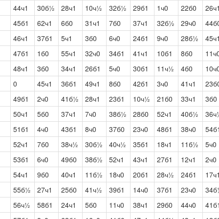
44ч1
30б½
28ч1
10ч½
32б½
29б1
1ч0
22б0
26ч
45б1
62ч1
6б0
31ч1
7б0
37ч1
32б½
29ч0
44б
46ч1
37б1
5ч1
3б0
6ч0
24б1
9ч0
28б½
45ч
47б1
1б0
55ч1
32ч0
34б1
41ч1
10б1
8б0
11ч
48ч1
3б0
34ч1
26б1
5ч0
30б1
11ч½
4б0
10ч
0
45ч1
36б1
49ч1
8б0
42б1
3ч0
41ч1
23б
49б1
2ч0
41б½
28ч1
23б1
10ч½
21б0
33ч1
3б0
50ч1
5б0
37ч1
7ч0
38б½
28б0
52ч1
40б½
36ч
51б1
4ч0
43б1
8ч0
37б0
23ч0
48б1
38ч0
54б
52ч1
7б0
38ч½
30б½
40ч½
35б1
18ч1
11б½
5ч0
53б1
6ч0
49б0
38б½
52ч1
43ч1
27б1
12ч1
2ч0
54ч1
9б0
40ч1
11б½
18ч0
20б1
28ч½
24б1
17ч
55б½
27ч1
25б0
41ч½
39б1
14ч0
37б1
23ч0
34б
56ч½
58б1
24ч1
5б0
11ч0
38ч1
29б0
44ч0
41б