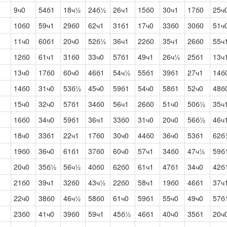
9ч0
54б1
18ч½
24б½
26ч1
15б0
30ч1
17б0
25ч
10б0
59ч1
29б0
62ч1
31б1
17ч0
33б0
30б0
51ч
11ч0
60б1
20ч0
52б½
36ч1
22б0
35ч1
26б0
55ч
12б0
61ч1
31б0
33ч0
57б1
49ч1
26ч½
25б1
13ч
13ч0
17б0
60ч0
46б1
54ч½
55б1
39б1
27ч1
14б
14б0
31ч0
53б½
45ч0
59б1
54ч0
58б1
52ч0
48б
15ч0
32ч0
57б1
34б0
56ч1
26б0
51ч0
50б½
35ч
16б0
34ч0
59б1
36ч1
33б0
31ч0
20ч0
56б½
46ч
18ч0
33б1
22ч1
17б0
30ч0
44б0
36ч0
53б1
62б
19б0
36ч0
61б1
37б0
60ч0
57ч1
34б0
47ч½
59б
20ч0
35б½
56ч½
40б0
62б0
61ч1
47б1
34ч0
42б
21б0
39ч1
32б0
43ч½
22б0
58ч1
19б0
46б1
37ч
22ч0
38б0
46ч½
58б0
61ч0
59б1
55ч0
49ч0
57б
23б0
41ч0
39б0
59ч1
45б½
46б1
40ч0
35б1
20ч