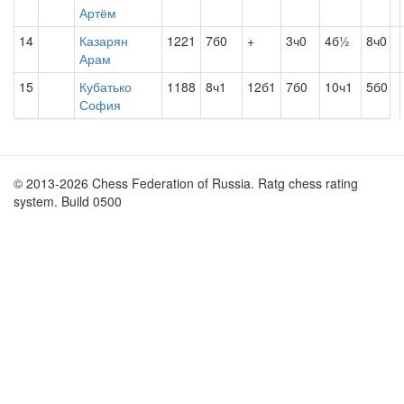
Артём
14
Казарян
1221
7б0
+
3ч0
4б½
8ч0
Арам
15
Кубатько
1188
8ч1
12б1
7б0
10ч1
5б0
София
© 2013-2026 Chess Federation of Russia. Ratg chess rating
system. Build 0500