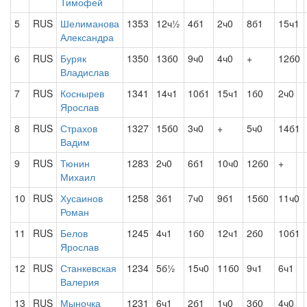
Тимофей
5
RUS
Шелиманова
1353
12ч½
4б1
2ч0
8б1
15ч1
Александра
6
RUS
Буряк
1350
13б0
9ч0
4ч0
+
12б0
Владислав
7
RUS
Коснырев
1341
14ч1
10б1
15ч1
1б0
2ч0
Ярослав
8
RUS
Страхов
1327
15б0
3ч0
+
5ч0
14б1
Вадим
9
RUS
Тюнин
1283
2ч0
6б1
10ч0
12б0
+
Михаил
10
RUS
Хусаинов
1258
3б1
7ч0
9б1
15б0
11ч0
Роман
11
RUS
Белов
1245
4ч1
1б0
12ч1
2б0
10б1
Ярослав
12
RUS
Станкевская
1234
5б½
15ч0
11б0
9ч1
6ч1
Валерия
13
RUS
Мыночка
1231
6ч1
2б1
1ч0
3б0
4ч0