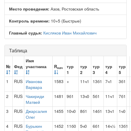
Место проведения:
Азов, Ростовская область
Контроль времени:
10+5 (Быстрые)
Главный судья:
Кисляков Иван Михайлович
Таблица
Имя
№
Фед
участника
R
тур
тур
тур
тур
тур
нач
1
2
3
4
5
1
RUS
Иванова
1583
+
11ч1
13б1
7ч1
3б1
Варвара
2
RUS
Чакириди
1481
9б1
13ч0
5б1
11ч1
7б1
Матвей
3
RUS
Джарсалия
1455
10ч0
8б1
14б1
13ч1
1ч0
Олег
4
RUS
Бурыкин
1452
11б0
5ч0
6б1
14ч½
13б1