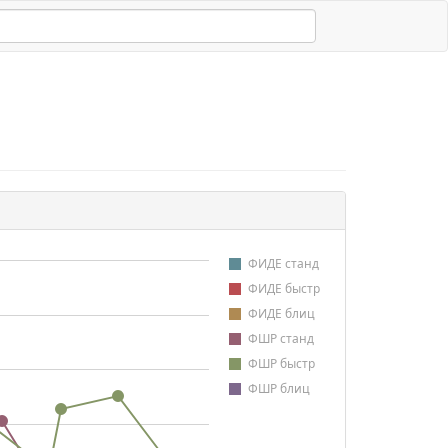
ФИДЕ станд
ФИДЕ быстр
ФИДЕ блиц
ФШР станд
ФШР быстр
ФШР блиц