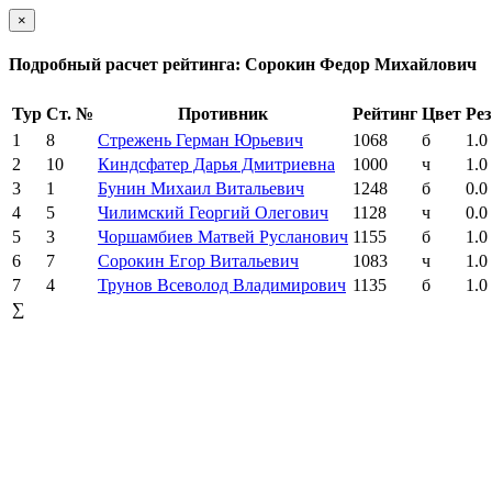
×
Подробный расчет рейтинга: Сорокин Федор Михайлович
Тур
Ст. №
Противник
Рейтинг
Цвет
Рез
1
8
Стрежень Герман Юрьевич
1068
б
1.0
2
10
Киндсфатер Дарья Дмитриевна
1000
ч
1.0
3
1
Бунин Михаил Витальевич
1248
б
0.0
4
5
Чилимский Георгий Олегович
1128
ч
0.0
5
3
Чоршамбиев Матвей Русланович
1155
б
1.0
6
7
Сорокин Егор Витальевич
1083
ч
1.0
7
4
Трунов Всеволод Владимирович
1135
б
1.0
∑