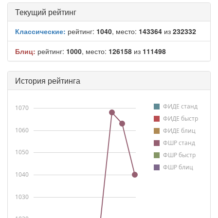
Текущий рейтинг
Классические:
рейтинг:
1040
, место:
143364
из
232332
Блиц:
рейтинг:
1000
, место:
126158
из
111498
История рейтинга
ФИДЕ станд
1070
ФИДЕ быстр
1060
ФИДЕ блиц
ФШР станд
1050
ФШР быстр
ФШР блиц
1040
1030