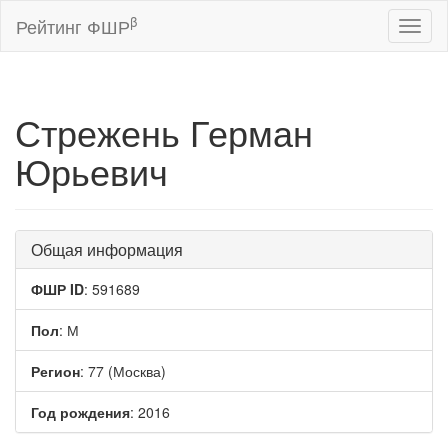
β
Рейтинг ФШР
Toggl
naviga
Стрежень Герман
Юрьевич
Общая информация
ФШР ID
: 591689
Пол
: М
Регион
: 77 (Москва)
Год рождения
: 2016