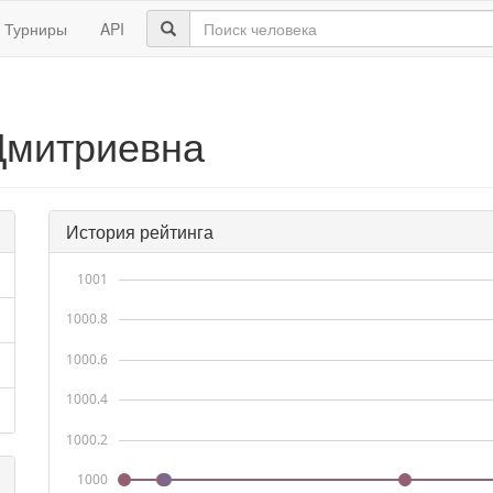
Турниры
API
Дмитриевна
История рейтинга
1001
1000.8
1000.6
1000.4
1000.2
1000