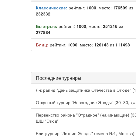
Классические:
рейтинг:
1000
, место:
176599
из
232332
Быстрые:
рейтинг:
1000
, место:
251216
из
277884
Блиц:
рейтинг:
1000
, место:
126143
из
111498
Последние турниры
Л-к рапид "День защитника Отечества в Этюде" (
Открытый турнир "Новогодние Этюды" (30+30, <=1
Первенство района "Отрадное" (начинающие) (30+
ШШ "Этюд"
Блицтурнир "Летние Этюды" (смена №1, Москва)