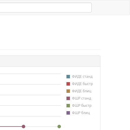
ФИДЕ станд
ФИДЕ быстр
ФИДЕ блиц
ФШР станд
ФШР быстр
ФШР блиц