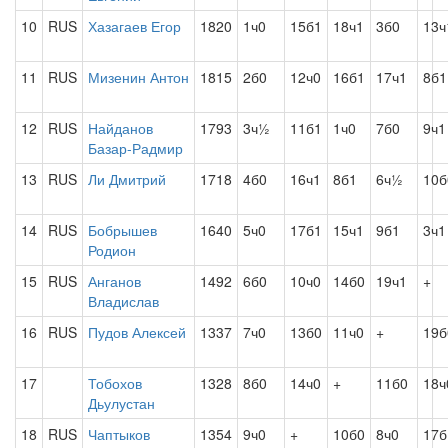
10
RUS
Хазагаев Егор
1820
1ч0
15б1
18ч1
3б0
13ч
11
RUS
Мизенин Антон
1815
2б0
12ч0
16б1
17ч1
8б1
12
RUS
Найданов
1793
3ч½
11б1
1ч0
7б0
9ч1
Базар-Радмир
13
RUS
Ли Дмитрий
1718
4б0
16ч1
8б1
6ч½
10б
14
RUS
Бобрышев
1640
5ч0
17б1
15ч1
9б1
3ч1
Родион
15
RUS
Анганов
1492
6б0
10ч0
14б0
19ч1
+
Владислав
16
RUS
Пудов Алексей
1337
7ч0
13б0
11ч0
+
19б
17
Тобохов
1328
8б0
14ч0
+
11б0
18ч
Дьулустан
18
RUS
Чаптыков
1354
9ч0
+
10б0
8ч0
17б