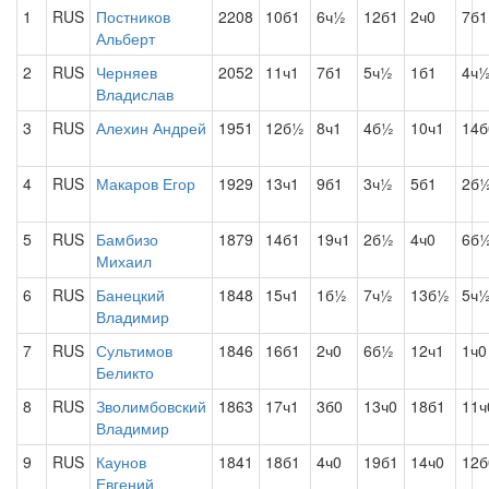
1
RUS
Постников
2208
10б1
6ч½
12б1
2ч0
7б1
Альберт
2
RUS
Черняев
2052
11ч1
7б1
5ч½
1б1
4ч
Владислав
3
RUS
Алехин Андрей
1951
12б½
8ч1
4б½
10ч1
14б
4
RUS
Макаров Егор
1929
13ч1
9б1
3ч½
5б1
2б
5
RUS
Бамбизо
1879
14б1
19ч1
2б½
4ч0
6б
Михаил
6
RUS
Банецкий
1848
15ч1
1б½
7ч½
13б½
5ч
Владимир
7
RUS
Сультимов
1846
16б1
2ч0
6б½
12ч1
1ч0
Беликто
8
RUS
Зволимбовский
1863
17ч1
3б0
13ч0
18б1
11ч
Владимир
9
RUS
Каунов
1841
18б1
4ч0
19б1
14ч0
12б
Евгений