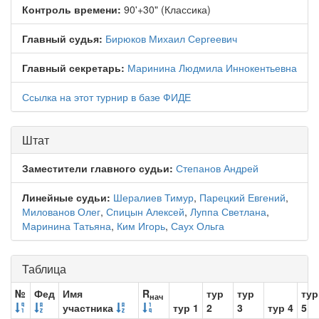
Контроль времени:
90'+30" (Классика)
Главный судья:
Бирюков Михаил Сергеевич
Главный секретарь:
Маринина Людмила Иннокентьевна
Ссылка на этот турнир в базе ФИДЕ
Штат
Заместители главного судьи:
Степанов Андрей
Линейные судьи:
Шералиев Тимур
,
Парецкий Евгений
,
Милованов Олег
,
Спицын Алексей
,
Луппа Светлана
,
Маринина Татьяна
,
Ким Игорь
,
Саух Ольга
Таблица
№
Фед
Имя
R
тур
тур
тур
нач
участника
тур 1
2
3
тур 4
5