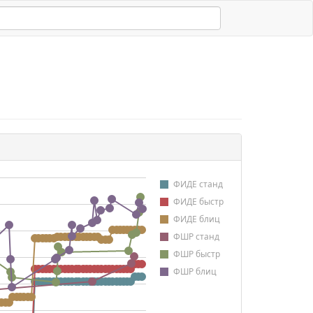
ФИДЕ станд
ФИДЕ быстр
ФИДЕ блиц
ФШР станд
ФШР быстр
ФШР блиц