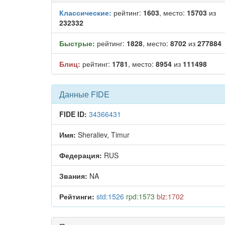
Классические:
рейтинг:
1603
, место:
15703
из
232332
Быстрые:
рейтинг:
1828
, место:
8702
из
277884
Блиц:
рейтинг:
1781
, место:
8954
из
111498
Данные FIDE
FIDE ID:
34366431
Имя:
Sheraliev, Timur
Федерация:
RUS
Звания:
NA
Рейтинги:
std:1526
rpd:1573
blz:1702