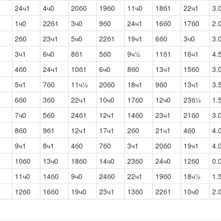
24ч1
4ч0
20б0
19б0
11ч0
18б1
22ч1
3.
1ч0
22б1
3ч0
9б0
24ч1
16б0
17б0
2.
2б0
23ч1
5ч0
22б1
19ч1
6б0
3ч0
3.
3ч1
6ч0
8б1
5б0
9ч½
11б1
16ч1
4.
4б0
24ч1
10б1
6ч0
8б0
13ч1
15б0
3.
5ч1
7б0
11ч½
20б0
18ч1
9б0
13ч1
3.
6б0
3б0
22ч1
10ч0
17б0
12ч0
23б½
1.
7ч0
5б0
24б1
12ч1
14б0
23ч1
21б0
3.
8б0
9б1
12ч1
17ч1
2б0
21ч1
4б0
4.
9ч1
8ч1
4б0
7б0
3ч1
20б0
19ч1
4.
10б0
13ч0
18б0
14ч0
23б0
24ч0
12б0
0.
11ч0
14б0
9ч0
24б0
22ч1
19б0
18ч½
1.
12б0
16б0
19ч0
23ч1
13б0
22б1
10ч0
2.