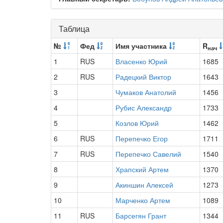
Таблица
№
Фед
Имя участника
R
нач
1
RUS
Власенко Юрий
1685
2
RUS
Радецкий Виктор
1643
3
Чумаков Анатолий
1456
4
Рубис Александр
1733
5
Козлов Юрий
1462
6
RUS
Перепечко Егор
1711
7
RUS
Перепечко Савелий
1540
8
Храпский Артем
1370
9
Акиншин Алексей
1273
10
Марченко Артем
1089
11
RUS
Барсегян Грант
1344