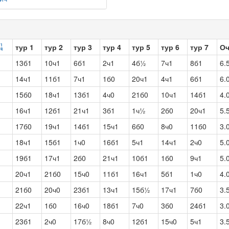
тур 1
тур 2
тур 3
тур 4
тур 5
тур 6
тур 7
О
13б1
10ч1
6б1
2ч1
4б½
7ч1
8б1
6.
14ч1
11б1
7ч1
1б0
20ч1
4ч1
6б1
6.
15б0
18ч1
13б1
4ч0
21б0
10ч1
14б1
4.
16ч1
12б1
21ч1
3б1
1ч½
2б0
20ч1
5.
17б0
19ч1
14б1
15ч1
6б0
8ч0
11б0
3.
18ч1
15б1
1ч0
16б1
5ч1
14ч1
2ч0
5.
19б1
17ч1
2б0
21ч1
10б1
1б0
9ч1
5.
20ч1
21б0
15ч0
11б1
16ч1
5б1
1ч0
4.
21б0
20ч0
23б1
13ч1
15б½
17ч1
7б0
3.
22ч1
1б0
16ч0
18б1
7ч0
3б0
24б1
3.
23б1
2ч0
17б½
8ч0
12б1
15ч0
5ч1
3.