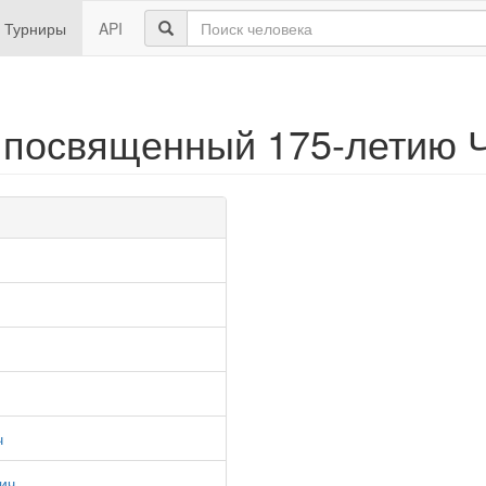
Турниры
API
 посвященный 175-летию 
ч
ич