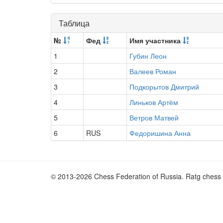
Таблица
№
Фед
Имя участника
1
Губин Леон
2
Валеев Роман
3
Подкорытов Дмитрий
4
Линьков Артём
5
Ветров Матвей
6
RUS
Федоришина Анна
© 2013-2026 Chess Federation of Russia. Ratg chess 