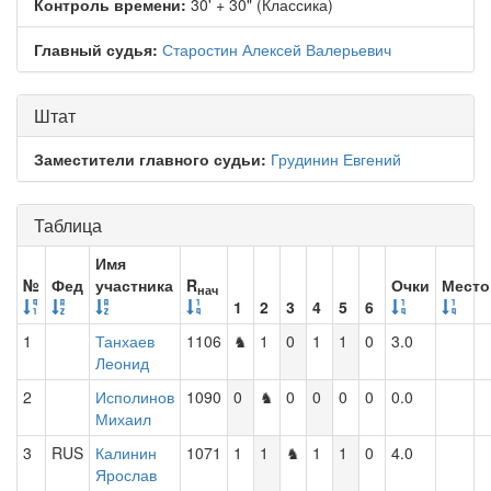
Контроль времени:
30' + 30" (Классика)
Главный судья:
Старостин Алексей Валерьевич
Штат
Заместители главного судьи:
Грудинин Евгений
Таблица
Имя
№
Фед
участника
R
Очки
Место
нач
1
2
3
4
5
6
1
Танхаев
1106
♞
1
0
1
1
0
3.0
Леонид
2
Исполинов
1090
0
♞
0
0
0
0
0.0
Михаил
3
RUS
Калинин
1071
1
1
♞
1
1
0
4.0
Ярослав