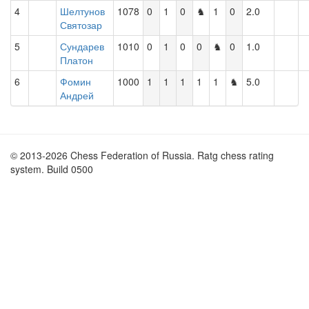
4
Шелтунов
1078
0
1
0
♞
1
0
2.0
Святозар
5
Сундарев
1010
0
1
0
0
♞
0
1.0
Платон
6
Фомин
1000
1
1
1
1
1
♞
5.0
Андрей
© 2013-2026 Chess Federation of Russia. Ratg chess rating
system. Build 0500