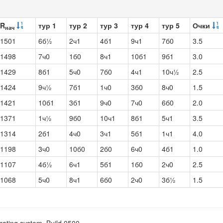
R
тур 1
тур 2
тур 3
тур 4
тур 5
Очки
нач
1501
6б½
2ч1
4б1
9ч1
7б0
3.5
1498
7ч0
1б0
8ч1
10б1
9б1
3.0
1429
8б1
5ч0
7б0
4ч1
10ч½
2.5
1424
9ч½
7б1
1ч0
3б0
8ч0
1.5
1421
10б1
3б1
9ч0
7ч0
6б0
2.0
1371
1ч½
9б0
10ч1
8б1
5ч1
3.5
1314
2б1
4ч0
3ч1
5б1
1ч1
4.0
1198
3ч0
10б0
2б0
6ч0
4б1
1.0
1107
4б½
6ч1
5б1
1б0
2ч0
2.5
1068
5ч0
8ч1
6б0
2ч0
3б½
1.5