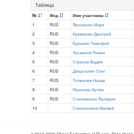
Таблица
№
Фед
Имя участника
1
RUS
Ярошенко Марк
2
RUS
Кравченко Дмитрий
3
RUS
Бурыкин Тимофей
4
RUS
Хусаинов Роман
5
RUS
Страхов Вадим
6
RUS
Джарсалия Олег
7
RUS
Толмачев Назар
8
RUS
Мыночка Артём
9
RUS
Станкевская Валерия
10
Степанников Матвей