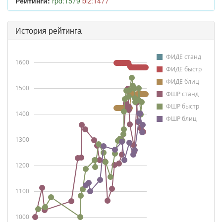
Рейтинги:
rpd:1579
blz:1477
История рейтинга
ФИДЕ станд
1600
ФИДЕ быстр
ФИДЕ блиц
1500
ФШР станд
ФШР быстр
1400
ФШР блиц
1300
1200
1100
1000