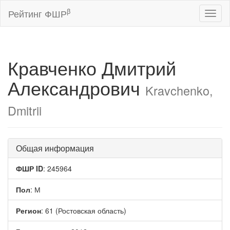
β
Рейтинг ФШР
Toggl
naviga
Кравченко Дмитрий
Александрович
Kravchenko,
Dmitrii
Общая информация
ФШР ID
: 245964
Пол
: М
Регион
: 61 (Ростовская область)