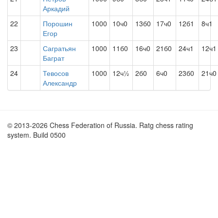
Аркадий
22
Порошин
1000
10ч0
13б0
17ч0
12б1
8ч1
Егор
23
Сагратьян
1000
11б0
16ч0
21б0
24ч1
12ч1
Баграт
24
Тевосов
1000
12ч½
2б0
6ч0
23б0
21ч0
Александр
© 2013-2026 Chess Federation of Russia. Ratg chess rating
system. Build 0500