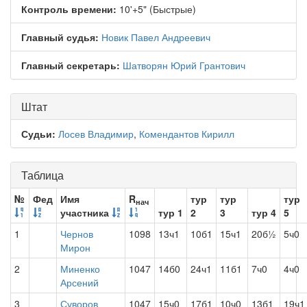
Контроль времени:
10'+5" (Быстрые)
Главный судья:
Новик Павел Андреевич
Главный секретарь:
Шатворян Юрий Грантович
Штат
Судьи:
Лосев Владимир
,
Комендантов Кирилл
Таблица
№
Фед
Имя
R
тур
тур
тур
нач
участника
тур 1
2
3
тур 4
5
1
Чернов
1098
13ч1
10б1
15ч1
20б½
5ч0
Мирон
2
Миненко
1047
14б0
24ч1
11б1
7ч0
4ч0
Арсений
3
Суворов
1047
15ч0
17б1
10ч0
13б1
19ч1