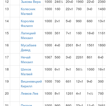
12
Зыкова Вера
1000
24б½
20ч0
19б0
22ч0
23б0
13
Колесник
1000
1б0
22ч1
7б0
3ч0
14б0
Матвей
14
Королёв
1000
2ч1
5ч0
9б0
6б0
13ч1
Филипп
15
Лапицкий
1000
3б1
7ч1
1б0
16ч0
11б1
Михаил
16
Мусабаев
1000
4ч0
23б1
8ч1
15б1
18б0
Давид
17
Нечай
1067
5б0
3ч0
22б1
8б1
6ч0
Михаил
18
Шихов
1000
6ч1
9ч1
5б½
10б0
16ч1
Матвей
19
Вишневецкий
1000
7б0
6б1
12ч1
9ч0
3б0
Кирилл
20
Левков Лев
1000
8ч1
12б1
4ч1
1ч½
7б0
21
Петров
1000
9б0
8б0
23ч1
11ч0
24б1