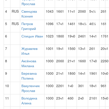
Ярослав
4
RUS
Свинцова
1043
16б1
11ч1
20б0
5ч½
2б1
Ксения
5
RUS
Петров
1096
17ч1
14б1
18ч½
4б½
1б1
Григорий
6
Спицын Иван
1023
18б0
19ч0
24б1
14ч1
17б1
7
Журавлев
1001
19ч1
15б0
13ч1
2б1
20ч1
Илья
8
Аксёнова
1000
20б0
21ч1
16б0
17ч0
22б0
Милана
9
Березина
1000
21ч1
18б0
14ч1
19б1
10ч0
Полина
10
Вакуленчик
1000
22б1
1ч0
3б1
18ч1
9б1
Ярослав
11
Володина
1000
23ч1
4б0
2ч0
21б1
15ч0
Алина