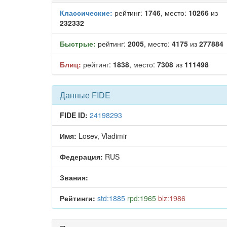
Классические:
рейтинг:
1746
, место:
10266
из
232332
Быстрые:
рейтинг:
2005
, место:
4175
из
277884
Блиц:
рейтинг:
1838
, место:
7308
из
111498
Данные FIDE
FIDE ID:
24198293
Имя:
Losev, Vladimir
Федерация:
RUS
Звания:
Рейтинги:
std:1885
rpd:1965
blz:1986