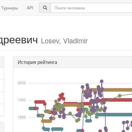
Турниры
API
дреевич
Losev, Vladimir
История рейтинга
2000
1900
1800