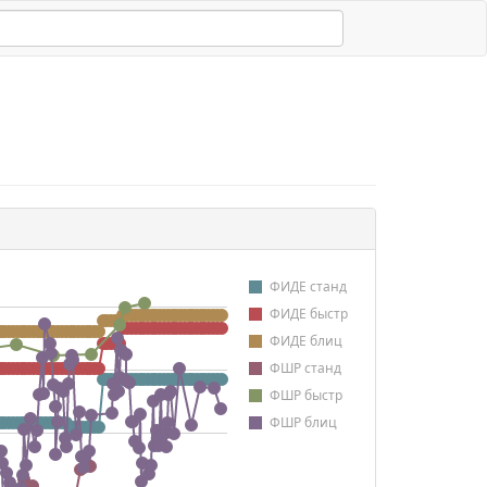
ФИДЕ станд
ФИДЕ быстр
ФИДЕ блиц
ФШР станд
ФШР быстр
ФШР блиц