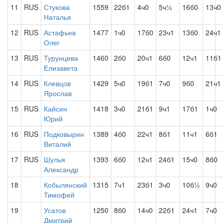
11
RUS
Стукова
1559
22б1
4ч0
5ч½
16б0
13ч0
Наталья
12
RUS
Астафьев
1477
1ч0
17б0
23ч1
13б0
24ч1
Олег
13
RUS
Турунцева
1460
2б0
20ч1
6б0
12ч1
11б1
Елизавета
14
RUS
Клевцов
1429
5ч0
19б1
7ч0
9б0
21ч1
Ярослав
15
RUS
Кайсин
1418
3ч0
21б1
9ч1
17б1
1ч0
Юрий
16
RUS
Подковырин
1389
4б0
22ч1
8б1
11ч1
6б1
Виталий
17
RUS
Шулья
1393
6б0
12ч1
24б1
15ч0
8б0
Александр
18
Кобылянский
1315
7ч1
23б1
3ч0
10б½
9ч0
Тимофей
19
Усатов
1250
8б0
14ч0
22б1
24ч1
7ч0
Дмитрий