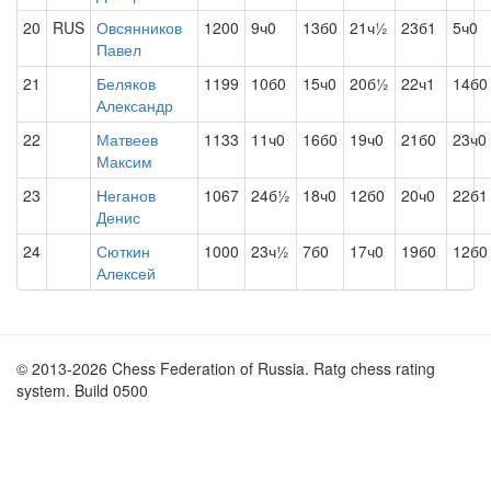
20
RUS
Овсянников
1200
9ч0
13б0
21ч½
23б1
5ч0
Павел
21
Беляков
1199
10б0
15ч0
20б½
22ч1
14б0
Александр
22
Матвеев
1133
11ч0
16б0
19ч0
21б0
23ч0
Максим
23
Неганов
1067
24б½
18ч0
12б0
20ч0
22б1
Денис
24
Сюткин
1000
23ч½
7б0
17ч0
19б0
12б0
Алексей
© 2013-2026 Chess Federation of Russia. Ratg chess rating
system. Build 0500