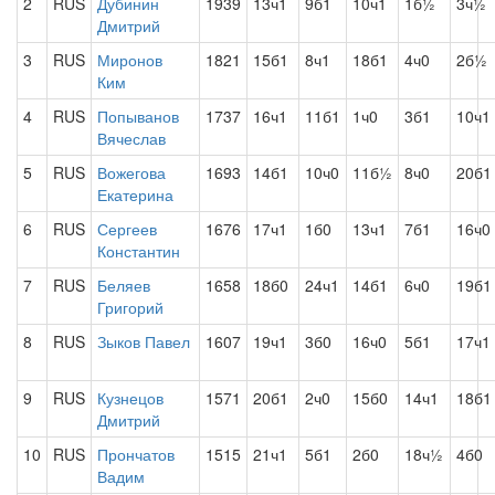
2
RUS
Дубинин
1939
13ч1
9б1
10ч1
1б½
3ч½
Дмитрий
3
RUS
Миронов
1821
15б1
8ч1
18б1
4ч0
2б½
Ким
4
RUS
Попыванов
1737
16ч1
11б1
1ч0
3б1
10ч1
Вячеслав
5
RUS
Вожегова
1693
14б1
10ч0
11б½
8ч0
20б1
Екатерина
6
RUS
Сергеев
1676
17ч1
1б0
13ч1
7б1
16ч0
Константин
7
RUS
Беляев
1658
18б0
24ч1
14б1
6ч0
19б1
Григорий
8
RUS
Зыков Павел
1607
19ч1
3б0
16ч0
5б1
17ч1
9
RUS
Кузнецов
1571
20б1
2ч0
15б0
14ч1
18б1
Дмитрий
10
RUS
Прончатов
1515
21ч1
5б1
2б0
18ч½
4б0
Вадим