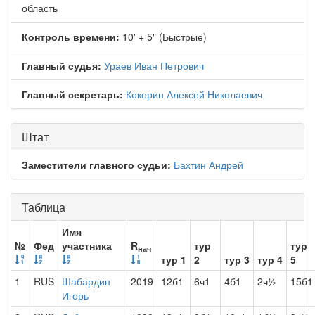
область
Контроль времени:
10' + 5" (Быстрые)
Главный судья:
Ураев Иван Петрович
Главный секретарь:
Кокорин Алексей Николаевич
Штат
Заместители главного судьи:
Бахтин Андрей
Таблица
Имя
№
Фед
участника
R
тур
тур
нач
тур 1
2
тур 3
тур 4
5
1
RUS
Шабардин
2019
12б1
6ч1
4б1
2ч½
15б1
Игорь