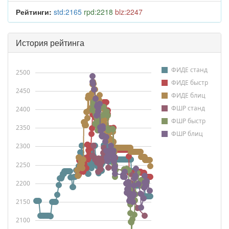
Рейтинги:
std:2165
rpd:2218
blz:2247
История рейтинга
ФИДЕ станд
2500
ФИДЕ быстр
2450
ФИДЕ блиц
ФШР станд
2400
ФШР быстр
2350
ФШР блиц
2300
2250
2200
2150
2100