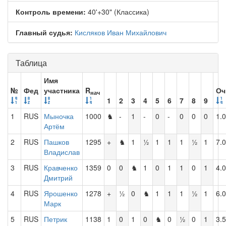
Контроль времени:
40'+30" (Классика)
Главный судья:
Кисляков Иван Михайлович
Таблица
Имя
№
Фед
участника
R
Оч
нач
1
2
3
4
5
6
7
8
9
1
RUS
Мыночка
1000
♞
-
1
-
0
-
0
0
0
1.0
Артём
2
RUS
Пашков
1295
+
♞
1
½
1
1
1
½
1
7.0
Владислав
3
RUS
Кравченко
1359
0
0
♞
1
0
1
1
0
1
4.0
Дмитрий
4
RUS
Ярошенко
1278
+
½
0
♞
1
1
1
½
1
6.0
Марк
5
RUS
Петрик
1138
1
0
1
0
♞
0
½
0
1
3.5