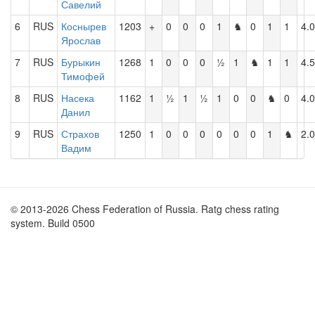
Савелий
6
RUS
Коснырев
1203
+
0
0
0
1
♞
0
1
1
4.0
Ярослав
7
RUS
Бурыкин
1268
1
0
0
0
½
1
♞
1
1
4.5
Тимофей
8
RUS
Насека
1162
1
½
1
½
1
0
0
♞
0
4.0
Данил
9
RUS
Страхов
1250
1
0
0
0
0
0
0
1
♞
2.0
Вадим
© 2013-2026 Chess Federation of Russia. Ratg chess rating
system. Build 0500