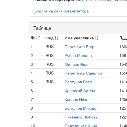
Ссылка на сайт организатора
Таблица
№
Фед
Имя участника
R
на
1
RUS
Перепечко Егор
166
2
RUS
Рубан Милана
158
3
RUS
Минеев Иван
154
4
RUS
Перепечко Савелий
155
5
RUS
Болтунов Глеб
141
6
Храпский Артем
141
7
Копаев Иван
125
8
Болтунов Михаил
125
9
Никеенко Любовь
122
10
Спятницкая Анна
114