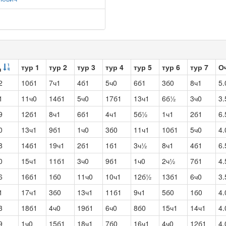
тур 1
тур 2
тур 3
тур 4
тур 5
тур 6
тур 7
О
ч
2
10б1
7ч1
4б1
5ч0
6б1
3б0
8ч1
5.
1
11ч0
14б1
5ч0
17б1
13ч1
6б½
3ч0
3.
9
12б1
8ч1
6б1
4ч1
5б½
1ч1
2б1
6.
0
13ч1
9б1
1ч0
3б0
11ч1
10б1
5ч0
4.
8
14б1
19ч1
2б1
1б1
3ч½
8ч1
4б1
6.
0
15ч1
11б1
3ч0
9б1
1ч0
2ч½
7б1
4.
6
16б1
1б0
11ч0
10ч1
12б½
13б1
6ч0
3.
1
17ч1
3б0
13ч1
11б1
9ч1
5б0
1б0
4.
3
18б1
4ч0
19б1
6ч0
8б0
15ч1
14ч1
4.
9
1ч0
15б1
18ч1
7б0
16ч1
4ч0
12б1
4.