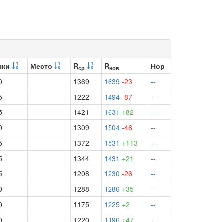
чки
Место
R
R
Нор
ср
нов
0
1369
1639
-23
--
5
1222
1494
-87
--
5
1421
1631
+82
--
0
1309
1504
-46
--
5
1372
1531
+113
--
5
1344
1431
+21
--
5
1208
1230
-26
--
0
1288
1286
+35
--
0
1175
1225
+2
--
0
1220
1196
+47
--