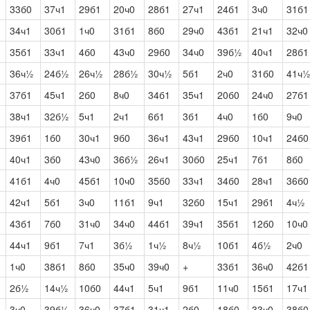
33б0
37ч1
29б1
20ч0
28б1
27ч1
24б1
3ч0
31б1
34ч1
30б1
1ч0
31б1
8б0
29ч0
43б1
21ч1
32ч0
35б1
33ч1
4б0
43ч0
29б0
34ч0
39б½
40ч1
28б1
36ч½
24б½
26ч½
28б½
30ч½
5б1
2ч0
31б0
41ч
37б1
45ч1
2б0
8ч0
34б1
35ч1
20б0
24ч0
27б1
38ч1
32б½
5ч1
2ч1
6б1
3б1
4ч0
1б0
9ч0
39б1
1б0
30ч1
9б0
36ч1
43ч1
29б0
10ч1
24б0
40ч1
3б0
43ч0
36б½
26ч1
30б0
25ч1
7б1
8б0
41б1
4ч0
45б1
10ч0
35б0
33ч1
34б0
28ч1
36б0
42ч1
5б1
3ч0
11б1
9ч1
32б0
15ч1
29б1
4ч½
43б1
7б0
31ч0
34ч0
44б1
39ч1
35б1
12б0
10ч0
44ч1
9б1
7ч1
3б½
1ч½
8ч½
10б1
4б½
2ч0
1ч0
38б1
8б0
35ч0
39ч0
+
33б1
36ч0
42б1
2б½
14ч½
10б0
44ч1
5ч1
9б1
11ч0
15б1
17ч1
3ч0
39б½
36ч0
37б1
31ч1
2б0
18б0
33ч0
38б0