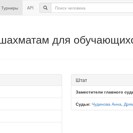
Турниры
API
 шахматам для обучающих
Штат
Заместители главного суд
Судьи:
Чудинова Анна
,
Дря