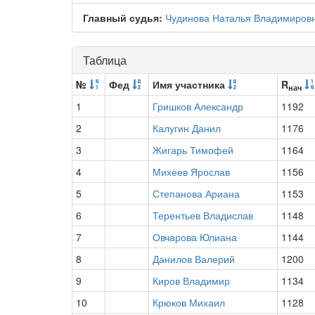
Главный судья:
Чудинова Наталья Владимиров
Таблица
№
Фед
Имя участника
R
нач
1
Гришков Александр
1192
2
Калугин Данил
1176
3
Жигарь Тимофей
1164
4
Михеев Ярослав
1156
5
Степанова Ариана
1153
6
Терентьев Владислав
1148
7
Овчарова Юлиана
1144
8
Данилов Валерий
1200
9
Киров Владимир
1134
10
Крюков Михаил
1128