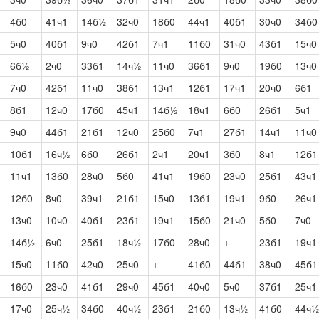
4б0
41ч1
14б½
32ч0
18б0
44ч1
40б1
30ч0
34б0
5ч0
40б1
9ч0
42б1
7ч1
11б0
31ч0
43б1
15ч0
6б½
2ч0
33б1
14ч½
11ч0
36б1
9ч0
19б0
13ч0
7ч0
42б1
11ч0
38б1
13ч1
12б1
17ч1
20ч0
6б1
8б1
12ч0
17б0
45ч1
14б½
18ч1
6б0
26б1
5ч1
9ч0
44б1
21б1
12ч0
25б0
7ч1
27б1
14ч1
11ч0
10б1
16ч½
6б0
26б1
2ч1
20ч1
3б0
8ч1
12б1
11ч1
13б0
28ч0
5б0
41ч1
19б0
23ч0
25б1
43ч1
12б0
8ч0
39ч1
21б1
15ч0
13б1
19ч1
9б0
26ч1
13ч0
10ч0
40б1
23б1
19ч1
15б0
21ч0
5б0
7ч0
14б½
6ч0
25б1
18ч½
17б0
28ч0
+
23б1
19ч1
15ч0
11б0
42ч0
25ч0
+
41б0
44б1
38ч0
45б1
16б0
23ч0
41б1
29ч0
45б1
40ч0
5ч0
37б1
25ч1
17ч0
25ч½
34б0
40ч½
23б1
21б0
13ч½
41б0
44ч