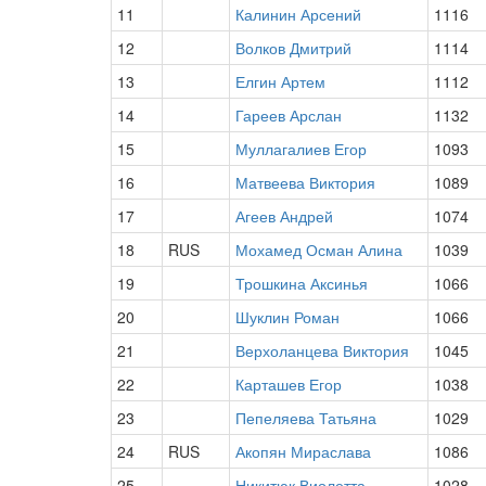
11
Калинин Арсений
1116
12
Волков Дмитрий
1114
13
Елгин Артем
1112
14
Гареев Арслан
1132
15
Муллагалиев Егор
1093
16
Матвеева Виктория
1089
17
Агеев Андрей
1074
18
RUS
Мохамед Осман Алина
1039
19
Трошкина Аксинья
1066
20
Шуклин Роман
1066
21
Верхоланцева Виктория
1045
22
Карташев Егор
1038
23
Пепеляева Татьяна
1029
24
RUS
Акопян Мираслава
1086
25
Никитюк Виолетта
1028