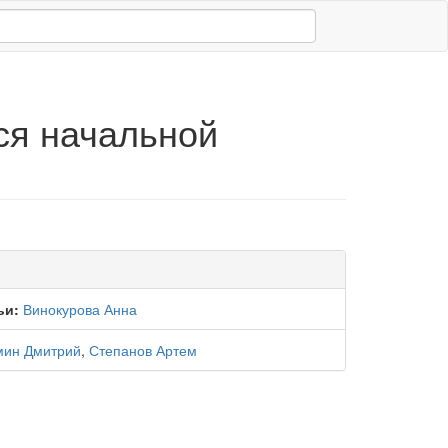
ся начальной
ьи:
Винокурова Анна
мин Дмитрий
,
Степанов Артем