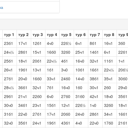
на
тур 1
тур 2
тур 3
тур 4
тур 5
тур 6
тур 7
тур 8
тур 
23б1
17ч1
12б1
4ч0
22б½
6ч1
8б1
16ч1
3б0
24ч½
28б1
15ч1
16б0
32б0
25ч1
14б1
6ч1
22б1
25б1
18ч1
20б1
22ч½
4б1
16ч0
32ч1
11б1
1ч1
26ч1
19б1
13ч1
1б1
3ч0
10б1
16б1
22ч½
20б
27б1
20ч0
16б0
33ч1
24б0
14ч0
38б1
35ч1
30б0
28ч½
36б1
32ч1
7б1
16ч0
1б0
30ч1
2б0
29ч0
29б1
21ч1
22б0
6ч0
27б0
31б0
42ч1
18ч0
35б1
30ч0
34б1
23ч1
15б1
12ч1
22б½
1ч0
32б0
18ч1
31б1
22ч0
27б1
17ч1
20б0
24ч0
28б1
34ч1
16б1
32ч0
35б1
24ч1
19б1
43б1
4ч0
22ч0
17б0
21б1