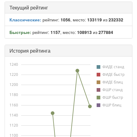
Текущий рейтинг
Классические:
рейтинг:
1056
, место:
133119
из
232332
Быстрые:
рейтинг:
1157
, место:
108913
из
277884
История рейтинга
1240
ФИДЕ станд
1220
ФИДЕ быстр
ФИДЕ блиц
1200
ФШР станд
1180
ФШР быстр
1160
ФШР блиц
1140
1120
1100