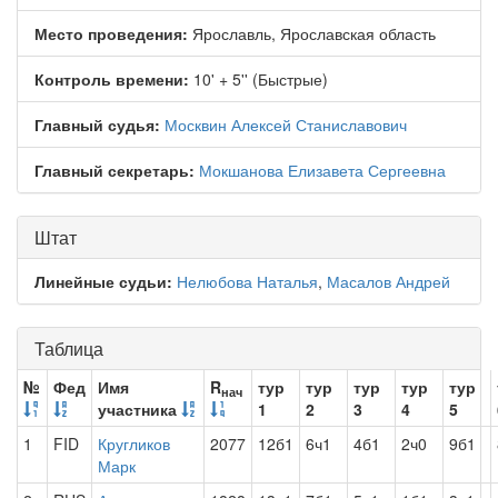
Место проведения:
Ярославль, Ярославская область
Контроль времени:
10' + 5'' (Быстрые)
Главный судья:
Москвин Алексей Станиславович
Главный секретарь:
Мокшанова Елизавета Сергеевна
Штат
Линейные судьи:
Нелюбова Наталья
,
Масалов Андрей
Таблица
№
Фед
Имя
R
тур
тур
тур
тур
тур
нач
участника
1
2
3
4
5
1
FID
Кругликов
2077
12б1
6ч1
4б1
2ч0
9б1
Марк