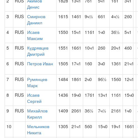
2
RUS
Акимов
1828
13ч1
7б1
5ч1
1б1
3ч1
Денис
3
RUS
Смирнов
1615
14б1
9ч½
6б1
4ч½
2б0
Даниил
4
RUS
Исаев
1550
15ч1
11б1
1ч0
3б½
5ч1
Максим
5
RUS
Кудрявцев
1551
16б1
10ч1
2б0
20ч1
4б0
Дмитрий
6
RUS
Петров Иван
1505
17ч1
1б0
3ч0
13б1
21ч1
7
RUS
Румянцев
1484
18б1
2ч0
9б½
15б0
12ч1
Марк
8
RUS
Исаев
1436
19ч0
17б1
13ч1
11б1
15ч0
Сергей
9
RUS
Михайлов
1409
20б1
3б½
7ч½
21б1
1ч0
Кирилл
10
Мельников
1305
21ч1
5б0
15ч0
19ч1
16б1
Никита