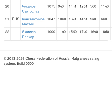
20
Чиканов
1075
9ч0
14ч1
12б1
5б0
11ч0
Святослав
21
RUS
Константинов
1047
10б0
16ч1
14б1
9ч0
6б0
Матвей
22
Яковлев
1000
11ч0
15б0
17ч0
16ч0
18б0
Прохор
© 2013-2026 Chess Federation of Russia. Ratg chess rating
system. Build 0500