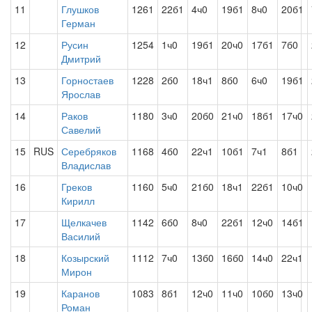
11
Глушков
1261
22б1
4ч0
19б1
8ч0
20б1
Герман
12
Русин
1254
1ч0
19б1
20ч0
17б1
7б0
Дмитрий
13
Горностаев
1228
2б0
18ч1
8б0
6ч0
19б1
Ярослав
14
Раков
1180
3ч0
20б0
21ч0
18б1
17ч0
Савелий
15
RUS
Серебряков
1168
4б0
22ч1
10б1
7ч1
8б1
Владислав
16
Греков
1160
5ч0
21б0
18ч1
22б1
10ч0
Кирилл
17
Щелкачев
1142
6б0
8ч0
22б1
12ч0
14б1
Василий
18
Козырский
1112
7ч0
13б0
16б0
14ч0
22ч1
Мирон
19
Каранов
1083
8б1
12ч0
11ч0
10б0
13ч0
Роман