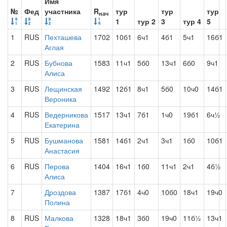
Имя
№
Фед
участника
R
тур
тур
тур
нач
1
тур 2
3
тур 4
5
1
RUS
Пехташева
1702
10б1
6ч1
4б1
5ч1
16б1
Аглая
2
RUS
Бубнова
1583
11ч1
5б0
13ч1
6б0
9ч1
Алиса
3
RUS
Лещинская
1492
12б1
8ч1
5б0
10ч0
14б1
Вероника
4
RUS
Ведерникова
1517
13ч1
7б1
1ч0
19б1
6ч½
Екатерина
5
RUS
Бушманова
1581
14б1
2ч1
3ч1
1б0
10б1
Анастасия
6
RUS
Перова
1404
16ч1
1б0
11ч1
2ч1
4б½
Алиса
7
Дроздова
1387
17б1
4ч0
10б0
18ч1
19ч0
Полина
8
RUS
Малкова
1328
18ч1
3б0
19ч0
11б½
13ч1