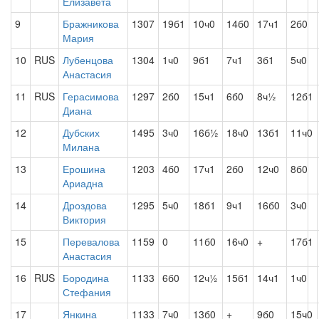
Елизавета
9
Бражникова
1307
19б1
10ч0
14б0
17ч1
2б0
Мария
10
RUS
Лубенцова
1304
1ч0
9б1
7ч1
3б1
5ч0
Анастасия
11
RUS
Герасимова
1297
2б0
15ч1
6б0
8ч½
12б1
Диана
12
Дубских
1495
3ч0
16б½
18ч0
13б1
11ч0
Милана
13
Ерошина
1203
4б0
17ч1
2б0
12ч0
8б0
Ариадна
14
Дроздова
1295
5ч0
18б1
9ч1
16б0
3ч0
Виктория
15
Перевалова
1159
0
11б0
16ч0
+
17б1
Анастасия
16
RUS
Бородина
1133
6б0
12ч½
15б1
14ч1
1ч0
Стефания
17
Янкина
1133
7ч0
13б0
+
9б0
15ч0