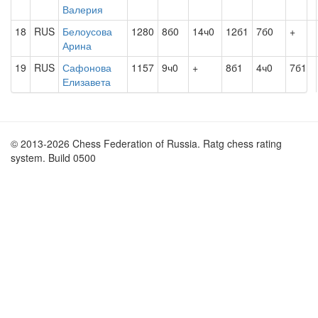
Валерия
18
RUS
Белоусова
1280
8б0
14ч0
12б1
7б0
+
Арина
19
RUS
Сафонова
1157
9ч0
+
8б1
4ч0
7б1
Елизавета
© 2013-2026 Chess Federation of Russia. Ratg chess rating
system. Build 0500