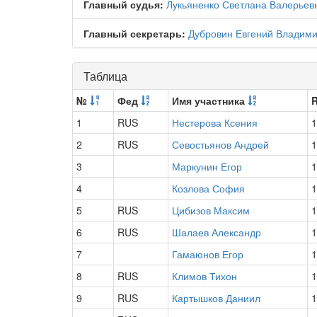
Главный судья:
Лукьяненко Светлана Валерьев
Главный секретарь:
Дубровин Евгений Владим
Таблица
№
Фед
Имя участника
1
RUS
Нестерова Ксения
1
2
RUS
Севостьянов Андрей
1
3
Маркунин Егор
1
4
Козлова София
1
5
RUS
Цибизов Максим
1
6
RUS
Шалаев Александр
1
7
Гамаюнов Егор
1
8
RUS
Климов Тихон
1
9
RUS
Картышков Даниил
1