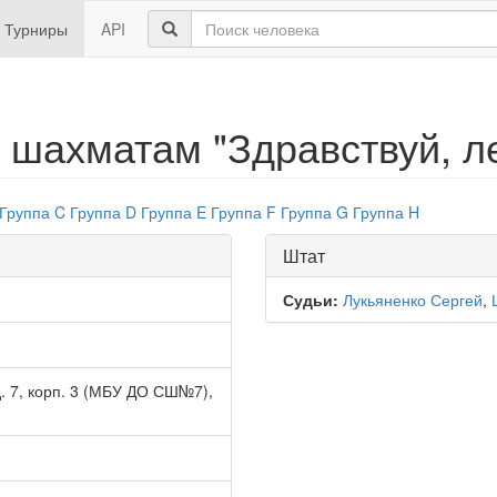
Турниры
API
 шахматам "Здравствуй, ле
Группа C
Группа D
Группа E
Группа F
Группа G
Группа H
Штат
Судьи:
Лукьяненко Сергей
,
д. 7, корп. 3 (МБУ ДО СШ№7),