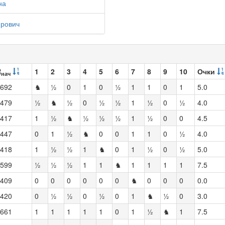
на
ирович
R
1
2
3
4
5
6
7
8
9
10
Очки
нач
692
♞
½
0
1
0
½
1
1
0
1
5.0
479
½
♞
½
0
½
½
1
½
0
½
4.0
417
1
½
♞
½
½
½
1
½
0
0
4.5
447
0
1
½
♞
0
0
1
1
0
½
4.0
418
1
½
½
1
♞
0
1
½
0
½
5.0
599
½
½
½
1
1
♞
1
1
1
1
7.5
409
0
0
0
0
0
0
♞
0
0
0
0.0
420
0
½
½
0
½
0
1
♞
½
0
3.0
661
1
1
1
1
1
0
1
½
♞
1
7.5