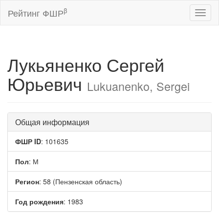
β
Рейтинг ФШР
Toggl
naviga
Лукьяненко Сергей
Юрьевич
Lukuanenko, Sergei
Общая информация
ФШР ID
: 101635
Пол
: М
Регион
: 58 (Пензенская область)
Год рождения
: 1983