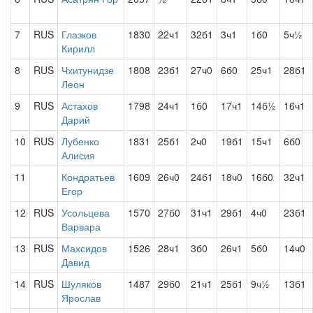
7
RUS
Глазков
1830
22ч1
32б1
3ч1
1б0
5ч½
Кирилл
8
RUS
Чхитунидзе
1808
23б1
27ч0
6б0
25ч1
28б1
Леон
9
RUS
Астахов
1798
24ч1
1б0
17ч1
14б½
16ч1
Дарий
10
RUS
Лубенко
1831
25б1
2ч0
19б1
15ч1
6б0
Алисия
11
Кондратьев
1609
26ч0
24б1
18ч0
16б0
32ч1
Егор
12
RUS
Усольцева
1570
27б0
31ч1
29б1
4ч0
23б1
Варвара
13
RUS
Махсидов
1526
28ч1
3б0
26ч1
5б0
14ч0
Давид
14
RUS
Шуляков
1487
29б0
21ч1
25б1
9ч½
13б1
Ярослав