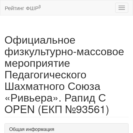
β
Рейтинг ФШР
Toggl
naviga
Официальное
физкультурно-массовое
мероприятие
Педагогического
Шахматного Союза
«Ривьера». Рапид С
OPEN (ЕКП №93561)
Общая информация