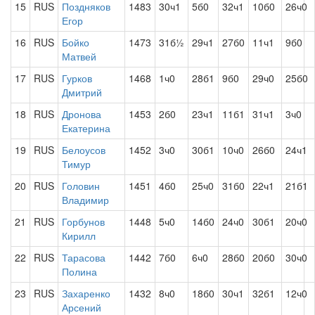
15
RUS
Поздняков
1483
30ч1
5б0
32ч1
10б0
26ч0
Егор
16
RUS
Бойко
1473
31б½
29ч1
27б0
11ч1
9б0
Матвей
17
RUS
Гурков
1468
1ч0
28б1
9б0
29ч0
25б0
Дмитрий
18
RUS
Дронова
1453
2б0
23ч1
11б1
31ч1
3ч0
Екатерина
19
RUS
Белоусов
1452
3ч0
30б1
10ч0
26б0
24ч1
Тимур
20
RUS
Головин
1451
4б0
25ч0
31б0
22ч1
21б1
Владимир
21
RUS
Горбунов
1448
5ч0
14б0
24ч0
30б1
20ч0
Кирилл
22
RUS
Тарасова
1442
7б0
6ч0
28б0
20б0
30ч0
Полина
23
RUS
Захаренко
1432
8ч0
18б0
30ч1
32б1
12ч0
Арсений