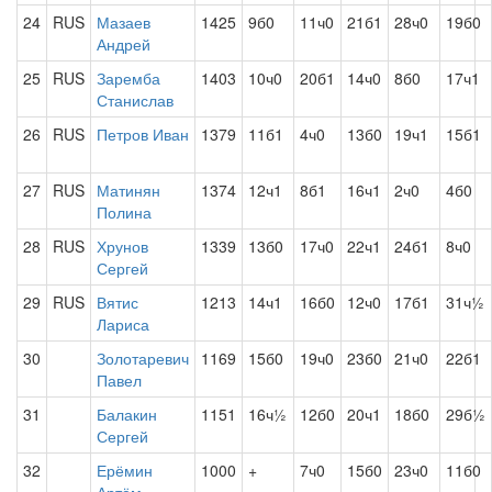
24
RUS
Мазаев
1425
9б0
11ч0
21б1
28ч0
19б0
Андрей
25
RUS
Заремба
1403
10ч0
20б1
14ч0
8б0
17ч1
Станислав
26
RUS
Петров Иван
1379
11б1
4ч0
13б0
19ч1
15б1
27
RUS
Матинян
1374
12ч1
8б1
16ч1
2ч0
4б0
Полина
28
RUS
Хрунов
1339
13б0
17ч0
22ч1
24б1
8ч0
Сергей
29
RUS
Вятис
1213
14ч1
16б0
12ч0
17б1
31ч½
Лариса
30
Золотаревич
1169
15б0
19ч0
23б0
21ч0
22б1
Павел
31
Балакин
1151
16ч½
12б0
20ч1
18б0
29б½
Сергей
32
Ерёмин
1000
+
7ч0
15б0
23ч0
11б0