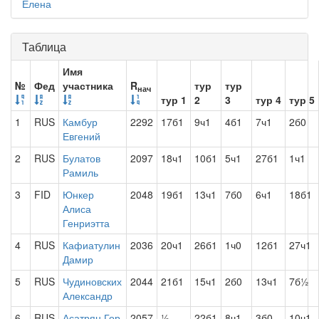
Елена
Таблица
Имя
№
Фед
участника
R
тур
тур
нач
тур 1
2
3
тур 4
тур 5
1
RUS
Камбур
2292
17б1
9ч1
4б1
7ч1
2б0
Евгений
2
RUS
Булатов
2097
18ч1
10б1
5ч1
27б1
1ч1
Рамиль
3
FID
Юнкер
2048
19б1
13ч1
7б0
6ч1
18б1
Алиса
Генриэтта
4
RUS
Кафиатулин
2036
20ч1
26б1
1ч0
12б1
27ч1
Дамир
5
RUS
Чудиновских
2044
21б1
15ч1
2б0
13ч1
7б½
Александр
6
RUS
Асатрян Гор
2057
½
22б1
8ч1
3б0
10ч1