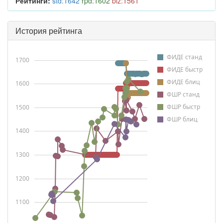
Рейтинги:
std:1642
rpd:1602
blz:1561
История рейтинга
ФИДЕ станд
1700
ФИДЕ быстр
ФИДЕ блиц
1600
ФШР станд
ФШР быстр
1500
ФШР блиц
1400
1300
1200
1100