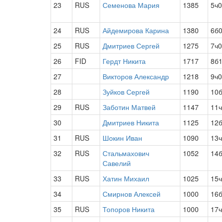
23
RUS
Семенова Мария
1385
5ч0
24
RUS
Айдемирова Карина
1380
6б
25
RUS
Дмитриев Сергей
1275
7ч0
26
FID
Гердт Никита
1717
8б
27
Викторов Александр
1218
9ч0
28
Зуйков Сергей
1190
10
29
RUS
Заботин Матвей
1147
11
30
Дмитриев Никита
1125
12
31
RUS
Шокин Иван
1090
13
32
RUS
Стальмахович
1052
14
Савелий
33
RUS
Хатин Михаил
1025
15
34
Смирнов Алексей
1000
16
35
RUS
Топоров Никита
1000
17