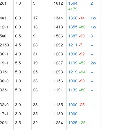
2б1
7.0
5
1612
1564
2
+179
4ч1
6.0
17
1344
1366
-14
1ю
12ч1
6.0
16
1413
1355
+80
1ю
5ч0
6.5
9
1566
1687
-30
3
21б0
4.5
28
1292
1211
-7
--
36ч1
4.0
31
1203
1098
-92
--
19ч1
5.5
19
1237
1199
+52
2ю
31б1
5.0
25
1293
1219
+94
--
30ч0
1.0
36
1156
1000
-90
--
33б1
5.0
26
1191
1132
+80
--
32ч0
3.0
33
1185
1000
-25
--
17ч1
3.0
35
1180
1000
--
20б1
3.5
32
1254
1025
+25
--