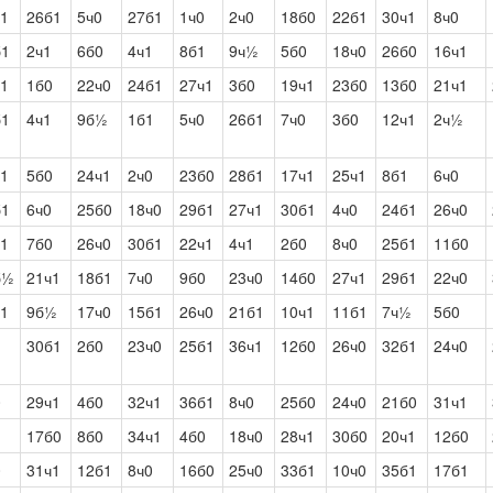
ч1
26б1
5ч0
27б1
1ч0
2ч0
18б0
22б1
30ч1
8ч0
б1
2ч1
6б0
4ч1
8б1
9ч½
5б0
18ч0
26б0
16ч1
ч1
1б0
22ч0
24б1
27ч1
3б0
19ч1
23б0
13б0
21ч1
б1
4ч1
9б½
1б1
5ч0
26б1
7ч0
3б0
12ч1
2ч½
ч1
5б0
24ч1
2ч0
23б0
28б1
17ч1
25ч1
8б1
6ч0
б1
6ч0
25б0
18ч0
29б1
27ч1
30б1
4ч0
24б1
26ч0
ч1
7б0
26ч0
30б1
22ч1
4ч1
2б0
8ч0
25б1
11б0
б½
21ч1
18б1
7ч0
9б0
23ч0
14б0
27ч1
29б1
22ч0
ч1
9б½
17ч0
15б1
26ч0
21б1
10ч1
11б1
7ч½
5б0
30б1
2б0
23ч0
25б1
36ч1
12б0
26ч0
32б1
24ч0
0
29ч1
4б0
32ч1
36б1
8ч0
25б0
24ч0
21б0
31ч1
17б0
8б0
34ч1
4б0
18ч0
28ч1
30б0
20ч1
12б0
0
31ч1
12б1
8ч0
16б0
25ч0
33б1
10ч0
35б1
17б1