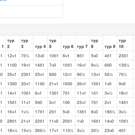
тур
тур
тур
тур
тур
 1
2
3
тур 4
5
тур 6
тур 7
8
тур 9
10
б1
12ч1
7б½
13ч0
10б1
6ч1
8б1
5ч0
4б1
23б1
ч1
11б0
19ч1
14б1
7ч0
10б1
16ч1
9ч½
6б0
13б½
б0
35ч1
23б1
25ч1
6б0
12ч1
9б½
13ч1
5б½
7б½
ч1
13б0
20ч1
11б0
21ч1
16б0
26ч1
15б1
1ч0
9ч0
б1
14ч1
10б1
6ч1
13б1
7б1
11ч1
1б1
3ч½
18ч1
ч1
15б1
11ч1
5б0
3ч1
1б0
23ч1
7б1
2ч1
14б1
б1
16ч1
1ч½
17б1
2б1
5ч0
13б1
6ч0
18б½
3ч½
ч0
28б1
21ч1
22б1
11ч0
20б1
1ч0
16б1
14ч0
10б1
б1
18ч½
13ч½
26б½
17ч1
11б½
3ч½
2б½
23ч0
4б1