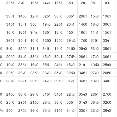
32б1
3ч0
19б1
14ч1
17б1
6б0
12ч1
9б1
1ч0
0
33ч1
14б0
12ч0
32б1
30ч0
36б1
20б1
15ч0
19б1
34б1
15ч1
3б0
19ч0
22б1
20ч1
14б0
16ч0
30б1
1
10ч0
16б1
9ч½
18б1
13ч0
4б0
19б1
11ч1
15б1
36б1
35ч1
10ч0
12б0
15б0
29ч½
17б0
31б1
33ч1
б0
8ч0
32б0
31ч1
34б1
14ч0
21б0
29ч0
33ч0
35б1
ч0
20б0
34ч0
33б1
15ч0
32ч1
27б½
28б1
17ч0
36б1
б0
19ч0
33б1
16ч0
35б1
24б1
15ч0
21ч1
10б0
25ч0
ч0
22б0
36ч0
28б0
33ч0
35ч0
32б0
34б1
27ч0
20б0
б0
23ч0
28ч1
20б0
24ч0
29б0
31ч1
36б1
19ч0
34ч1
ч0
24б0
30ч0
29ч0
31б1
34б1
22ч0
35ч0
28б1
27б0
б0
25ч0
29б1
21б0
28ч0
33ч0
35б1
31ч0
36ч0
32б0
ч½
3б0
27б0
36ч0
30ч0
31б1
34ч0
33б1
22ч0
28ч0