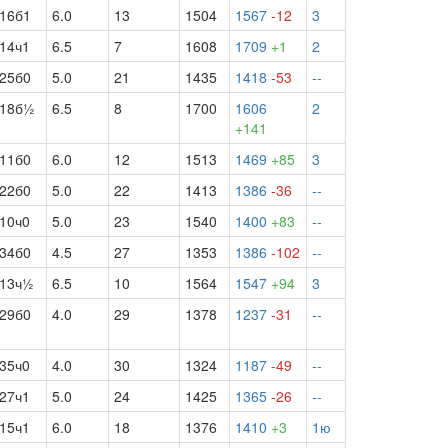
16б1
6.0
13
1504
1567
-12
3
14ч1
6.5
7
1608
1709
+1
2
25б0
5.0
21
1435
1418
-53
--
18б½
6.5
8
1700
1606
2
+141
11б0
6.0
12
1513
1469
+85
3
22б0
5.0
22
1413
1386
-36
--
10ч0
5.0
23
1540
1400
+83
--
34б0
4.5
27
1353
1386
-102
--
13ч½
6.5
10
1564
1547
+94
3
29б0
4.0
29
1378
1237
-31
--
35ч0
4.0
30
1324
1187
-49
--
27ч1
5.0
24
1425
1365
-26
--
15ч1
6.0
18
1376
1410
+3
1ю