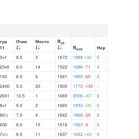
тур
Очки
Место
R
ср
11
R
Нор
нов
3ч1
8.5
3
1672
1888
+36
2
23ч0
6.0
14
1522
1686
-71
3
1б0
6.5
6
1561
1955
-65
3
24б0
5.0
20
1500
1772
-130
--
26б1
10.5
1
1669
2006
+67
2
8ч1
9.0
2
1665
1933
+35
2
9б½
7.0
4
1642
1868
-29
2
6б0
6.0
15
1516
1563
-6
3
7ч½
6.5
11
1637
1652
+49
3