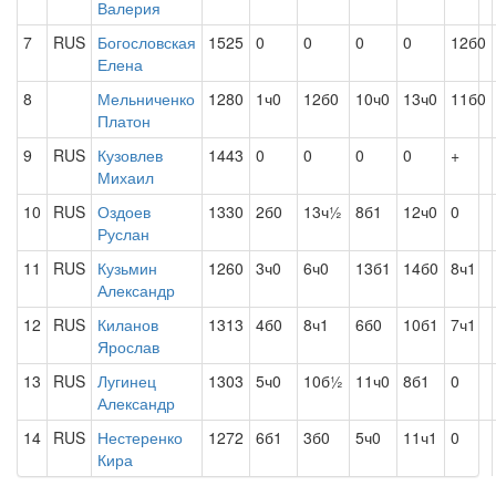
Валерия
7
RUS
Богословская
1525
0
0
0
0
12б0
Елена
8
Мельниченко
1280
1ч0
12б0
10ч0
13ч0
11б0
Платон
9
RUS
Кузовлев
1443
0
0
0
0
+
Михаил
10
RUS
Оздоев
1330
2б0
13ч½
8б1
12ч0
0
Руслан
11
RUS
Кузьмин
1260
3ч0
6ч0
13б1
14б0
8ч1
Александр
12
RUS
Киланов
1313
4б0
8ч1
6б0
10б1
7ч1
Ярослав
13
RUS
Лугинец
1303
5ч0
10б½
11ч0
8б1
0
Александр
14
RUS
Нестеренко
1272
6б1
3б0
5ч0
11ч1
0
Кира