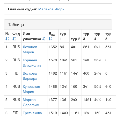
Главный судья:
Малахов Игорь
Таблица
№
Фед
Имя
R
тур
тур
тур
тур
нач
участника
1
тур 2
3
4
5
1
RUS
Леханов
1652
8б1
4ч1
2б1
6ч1
5б1
Мирон
2
RUS
Корнеев
1578
10ч1
5б1
1ч0
3б½
0
Владислав
3
FID
Волкова
1482
11б1
14ч1
4б0
2ч½
0
Варвара
4
RUS
Куновская
1486
12ч1
1б0
3ч1
5б½
6ч0
Мария
5
RUS
Марков
1377
13б1
2ч0
14б1
4ч½
1ч0
Серафим
6
FID
Третьякова
1519
14ч0
11б1
12ч1
1б0
4б1