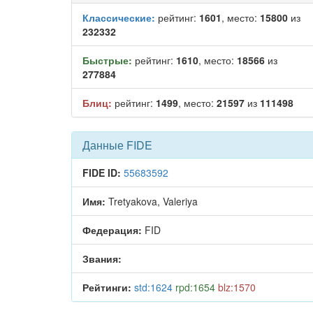
Классические:
рейтинг:
1601
, место:
15800
из
232332
Быстрые:
рейтинг:
1610
, место:
18566
из
277884
Блиц:
рейтинг:
1499
, место:
21597
из
111498
Данные FIDE
FIDE ID:
55683592
Имя:
Tretyakova, Valeriya
Федерация:
FID
Звания:
Рейтинги:
std:1624
rpd:1654
blz:1570