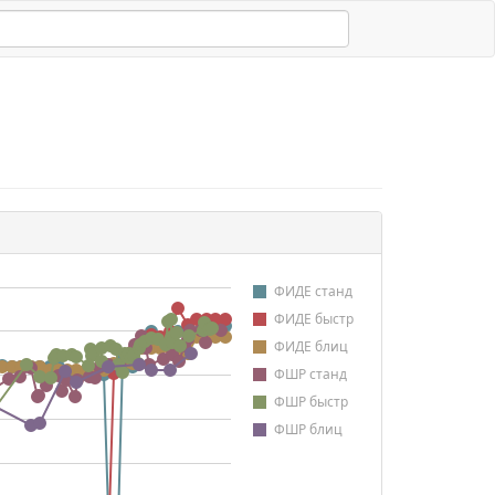
ФИДЕ станд
ФИДЕ быстр
ФИДЕ блиц
ФШР станд
ФШР быстр
ФШР блиц