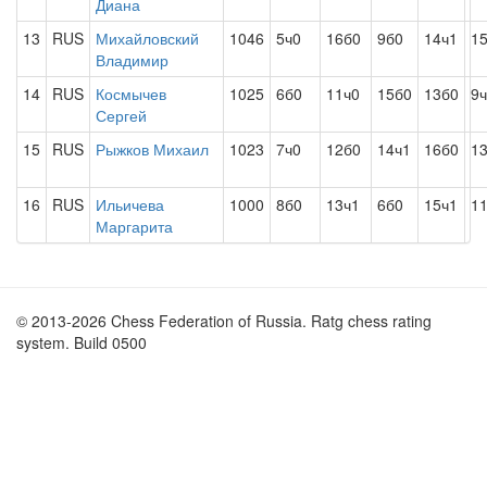
Диана
13
RUS
Михайловский
1046
5ч0
16б0
9б0
14ч1
1
Владимир
14
RUS
Космычев
1025
6б0
11ч0
15б0
13б0
9
Сергей
15
RUS
Рыжков Михаил
1023
7ч0
12б0
14ч1
16б0
1
16
RUS
Ильичева
1000
8б0
13ч1
6б0
15ч1
1
Маргарита
© 2013-2026 Chess Federation of Russia. Ratg chess rating
system. Build 0500