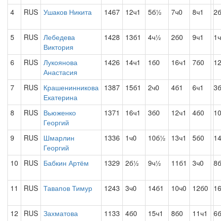
4
RUS
Ушаков Никита
1467
12ч1
5б½
7ч0
8ч1
2
5
RUS
Лебедева
1428
13б1
4ч½
2б0
9ч1
1
Виктория
6
RUS
Лукоянова
1426
14ч1
1б0
16ч1
7б0
1
Анастасия
7
RUS
Крашенинникова
1387
15б1
2ч0
4б1
6ч1
3
Екатерина
8
RUS
Вьюженко
1371
16ч1
3б0
12ч1
4б0
1
Георгий
9
RUS
Шмарлин
1336
1ч0
10б½
13ч1
5б0
1
Георгий
10
RUS
Бабкин Артём
1329
2б½
9ч½
11б1
3ч0
8
11
RUS
Тавапов Тимур
1243
3ч0
14б1
10ч0
12б0
1
12
RUS
Захматова
1133
4б0
15ч1
8б0
11ч1
6