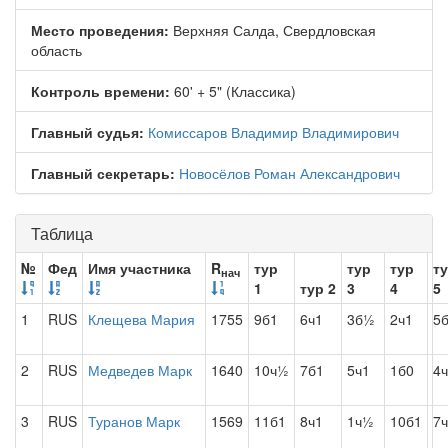
Место проведения:
Верхняя Салда, Свердловская
область
Контроль времени:
60' + 5" (Классика)
Главный судья:
Комиссаров Владимир Владимирович
Главный секретарь:
Новосёлов Роман Александрович
Таблица
№
Фед
Имя участника
R
тур
тур
тур
т
нач
1
тур 2
3
4
5
1
RUS
Клещева Мария
1755
9б1
6ч1
3б½
2ч1
5
2
RUS
Медведев Марк
1640
10ч½
7б1
5ч1
1б0
4
3
RUS
Туранов Марк
1569
11б1
8ч1
1ч½
10б1
7