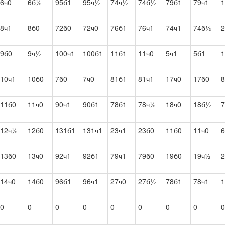
6ч0
6б½
95б1
95ч½
74ч½
74б½
79б1
79ч1
8ч1
8б0
72б0
72ч0
76б1
76ч1
74ч1
74б½
2
9б0
9ч½
100ч1
100б1
11б1
11ч0
5ч1
5б1
1
10ч1
10б0
7б0
7ч0
81б1
81ч1
17ч0
17б0
11б0
11ч0
90ч1
90б1
78б1
78ч½
18ч0
18б½
7
12ч½
12б0
131б1
131ч1
23ч1
23б0
11б0
11ч0
6
13б0
13ч0
92ч1
92б1
79ч1
79б0
19б0
19ч½
2
14ч0
14б0
96б1
96ч1
27ч0
27б½
78б1
78ч1
1
0
0
0
0
0
0
0
0
0