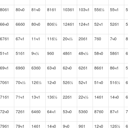
80б1
80ч0
81ч0
81б1
103б1
103ч1
55б½
55ч1
5
66ч0
66б0
80ч0
80б½
124б1
124ч1
52ч1
52б1
67б1
67ч1
11ч1
11б½
20ч½
20б1
7б0
7ч0
51ч1
51б1
9ч½
9б0
48б1
48ч½
58ч0
58б1
69ч1
69б0
63б0
63ч0
62ч0
62б1
86б1
86ч1
5
70б1
70ч½
12б½
12ч0
52б½
52ч1
51ч0
51б½
6
71б1
71ч1
13ч1
13б½
22б1
22ч½
14б1
14ч0
6
72ч0
72б1
64б0
64ч1
53ч0
53б0
87б0
87ч1
7
79б1
79ч1
14б1
14ч0
9ч0
9б1
12ч0
12б½
6