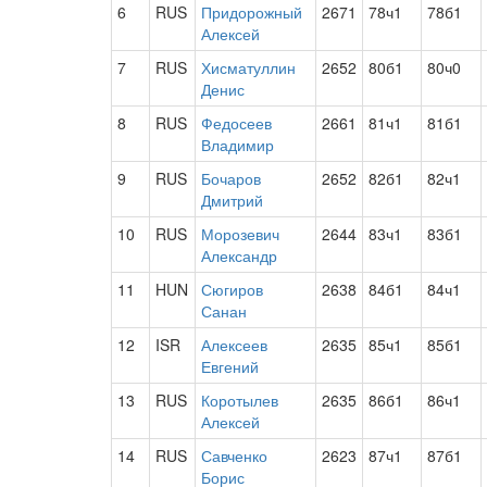
6
RUS
Придорожный
2671
78ч1
78б1
Алексей
7
RUS
Хисматуллин
2652
80б1
80ч0
Денис
8
RUS
Федосеев
2661
81ч1
81б1
Владимир
9
RUS
Бочаров
2652
82б1
82ч1
Дмитрий
10
RUS
Морозевич
2644
83ч1
83б1
Александр
11
HUN
Сюгиров
2638
84б1
84ч1
Санан
12
ISR
Алексеев
2635
85ч1
85б1
Евгений
13
RUS
Коротылев
2635
86б1
86ч1
Алексей
14
RUS
Савченко
2623
87ч1
87б1
Борис