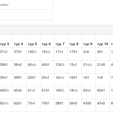
ьевич
тур 3
тур 4
тур 5
тур 6
тур 7
тур 8
тур 9
тур 10
т
37ч1
37б1
19б½
19ч½
17ч1
17б1
3ч0
3б1
1
38б1
38ч0
40ч½
40б1
13б½
13ч1
21ч½
21б0
4
39ч1
39б1
23б1
23ч1
16ч½
16б1
1б1
1ч0
7
40б½
40ч0
61ч1
61б1
18б½
18ч½
63ч1
63б1
62ч½
62б1
70ч1
70б1
38б1
38ч0
43б0
43ч0
8