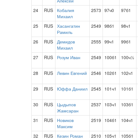
Алексей
24
RUS
Кобалия
2573
97ч0
97б1
Михаил
25
RUS
Хасангатин
2549
98б1
98ч1
Рамиль
26
RUS
Демидов
2555
99ч1
99б1
Михаил
27
RUS
Розум Иван
2549
100б1
100ч½
28
RUS
Левин Евгений
2546
102б1
102ч1
29
RUS
Юффа Даниил
2545
101ч1
101б1
30
RUS
Цыдыпов
2537
103ч1
103б1
Жамсаран
31
RUS
Новиков
2519
104б1
104ч1
Максим
32
RUS
Кезин Роман
2510
105ч1
105б1