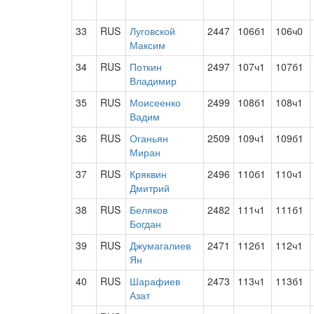
33
RUS
Луговской
2447
106б1
106ч0
Максим
34
RUS
Поткин
2497
107ч1
107б1
Владимир
35
RUS
Моисеенко
2499
108б1
108ч1
Вадим
36
RUS
Оганьян
2509
109ч1
109б1
Миран
37
RUS
Кряквин
2496
110б1
110ч1
Дмитрий
38
RUS
Беляков
2482
111ч1
111б1
Богдан
39
RUS
Джумагалиев
2471
112б1
112ч1
Ян
40
RUS
Шарафиев
2473
113ч1
113б1
Азат