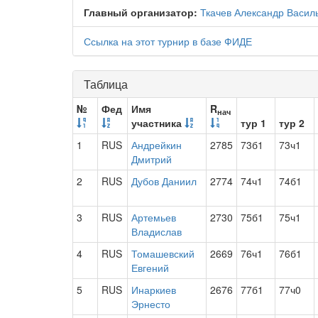
Главный организатор:
Ткачев Александр Васил
Ссылка на этот турнир в базе ФИДЕ
Таблица
№
Фед
Имя
R
нач
участника
тур 1
тур 2
1
RUS
Андрейкин
2785
73б1
73ч1
Дмитрий
2
RUS
Дубов Даниил
2774
74ч1
74б1
3
RUS
Артемьев
2730
75б1
75ч1
Владислав
4
RUS
Томашевский
2669
76ч1
76б1
Евгений
5
RUS
Инаркиев
2676
77б1
77ч0
Эрнесто