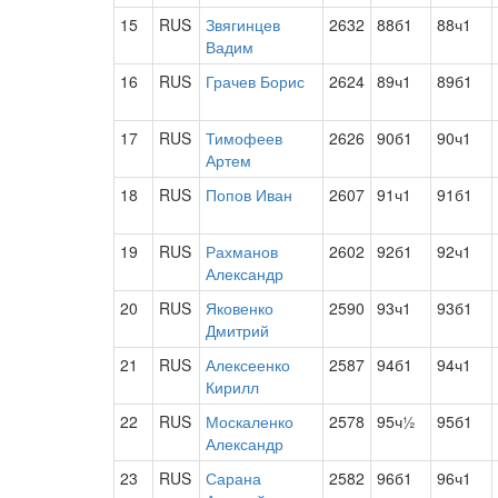
15
RUS
Звягинцев
2632
88б1
88ч1
Вадим
16
RUS
Грачев Борис
2624
89ч1
89б1
17
RUS
Тимофеев
2626
90б1
90ч1
Артем
18
RUS
Попов Иван
2607
91ч1
91б1
19
RUS
Рахманов
2602
92б1
92ч1
Александр
20
RUS
Яковенко
2590
93ч1
93б1
Дмитрий
21
RUS
Алексеенко
2587
94б1
94ч1
Кирилл
22
RUS
Москаленко
2578
95ч½
95б1
Александр
23
RUS
Сарана
2582
96б1
96ч1