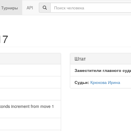
Турниры
API
17
Штат
Заместители главного суд
Судьи:
Крюкова Ирина
econds increment from move 1