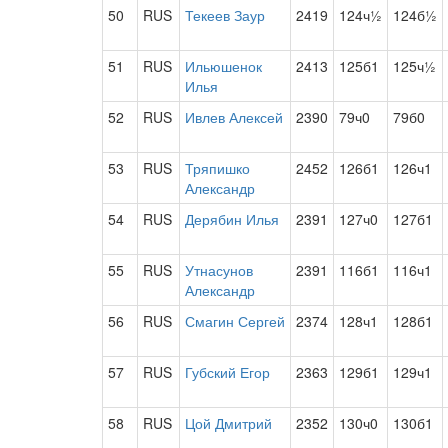
50
RUS
Текеев Заур
2419
124ч½
124б½
51
RUS
Ильюшенок
2413
125б1
125ч½
Илья
52
RUS
Ивлев Алексей
2390
79ч0
79б0
53
RUS
Тряпишко
2452
126б1
126ч1
Александр
54
RUS
Дерябин Илья
2391
127ч0
127б1
55
RUS
Утнасунов
2391
116б1
116ч1
Александр
56
RUS
Смагин Сергей
2374
128ч1
128б1
57
RUS
Губский Егор
2363
129б1
129ч1
58
RUS
Цой Дмитрий
2352
130ч0
130б1