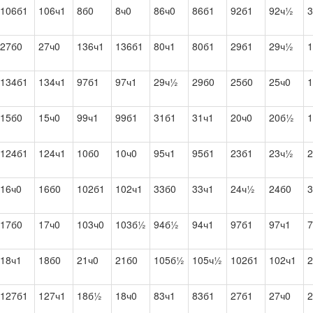
106б1
106ч1
8б0
8ч0
86ч0
86б1
92б1
92ч½
3
27б0
27ч0
136ч1
136б1
80ч1
80б1
29б1
29ч½
1
134б1
134ч1
97б1
97ч1
29ч½
29б0
25б0
25ч0
1
15б0
15ч0
99ч1
99б1
31б1
31ч1
20ч0
20б½
1
124б1
124ч1
10б0
10ч0
95ч1
95б1
23б1
23ч½
2
16ч0
16б0
102б1
102ч1
33б0
33ч1
24ч½
24б0
3
17б0
17ч0
103ч0
103б½
94б½
94ч1
97б1
97ч1
18ч1
18б0
21ч0
21б0
105б½
105ч½
102б1
102ч1
2
127б1
127ч1
18б½
18ч0
83ч1
83б1
27б1
27ч0