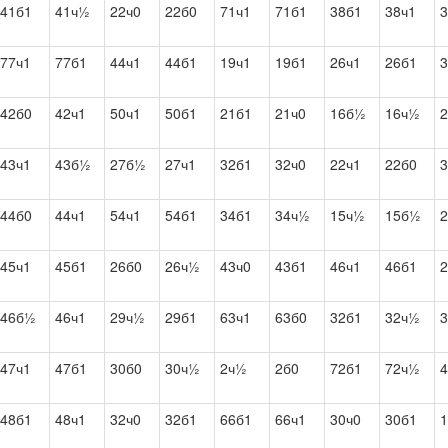
41б1
41ч½
22ч0
22б0
71ч1
71б1
38б1
38ч1
3
77ч1
77б1
44ч1
44б1
19ч1
19б1
26ч1
26б1
3
42б0
42ч1
50ч1
50б1
21б1
21ч0
16б½
16ч½
43ч1
43б½
27б½
27ч1
32б1
32ч0
22ч1
22б0
44б0
44ч1
54ч1
54б1
34б1
34ч½
15ч½
15б½
2
45ч1
45б1
26б0
26ч½
43ч0
43б1
46ч1
46б1
2
46б½
46ч1
29ч½
29б1
63ч1
63б0
32б1
32ч½
3
47ч1
47б1
30б0
30ч½
2ч½
2б0
72б1
72ч½
4
48б1
48ч1
32ч0
32б1
66б1
66ч1
30ч0
30б1
1