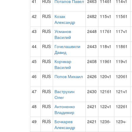
41
RUS
Потапов Павел
2463
114б1
114ч1
42
RUS
Козак
2482
115ч1
115б1
Александр
43
RUS
Усманов
2448
117б1
117ч1
Василий
44
RUS
Гочелашвили
2443
118ч1
118б1
Давид
45
RUS
Корчмар
2408
119б1
119ч1
Василий
46
RUS
Попов Михаил
2426
120ч1
120б1
47
RUS
Ваструхин
2430
121б1
121ч1
Олег
48
RUS
Антоненко
2421
122ч1
122б1
Владимир
49
RUS
Бочкарев
2421
123б-
123ч-
Александр