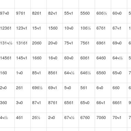
97ч0
97б1
82б1
82ч1
55ч1
55б0
60б½
60ч0
5
123б1
123ч1
15ч1
15б0
10ч0
10б½
67б1
67ч1
1
131ч½
131б1
20б0
20ч0
75ч1
75б1
69б1
69ч0
6
145б1
145ч1
16б0
16ч0
60ч0
60б1
64б0
64ч½
5
1б0
1ч0
85ч1
85б1
64ч½
64б½
65б0
65ч0
7
2ч0
2б1
69б½
69ч1
5ч0
5б1
6ч0
6б0
6
3б0
3ч0
87ч1
87б1
65б1
65ч0
66ч1
66б1
4ч½
4б1
2б½
2ч0
67ч½
67б0
70б0
70ч1
7