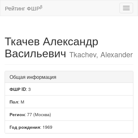
β
Рейтинг ФШР
Toggl
naviga
Ткачев Александр
Васильевич
Tkachev, Alexander
Общая информация
ФШР ID
: 3
Пол
: М
Регион
: 77 (Москва)
Год рождения
: 1969